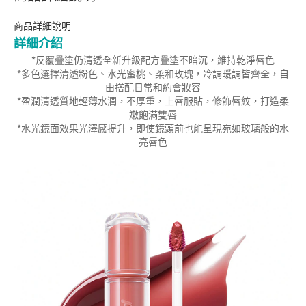
商品詳細說明
詳細介紹
*反覆疊塗仍清透全新升級配方疊塗不暗沉，維持乾淨唇色
*多色選擇清透粉色、水光蜜桃、柔和玫瑰，冷調暖調皆齊全，自
由搭配日常和約會妝容
*盈潤清透質地輕薄水潤，不厚重，上唇服貼，修飾唇紋，打造柔
嫩飽滿雙唇
*水光鏡面效果光澤感提升，即使鏡頭前也能呈現宛如玻璃般的水
亮唇色