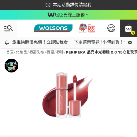
下載app最高回饋$350
本期活動詳情請點我
屈臣氏線上服務
0
激推換購優惠價！立即點我看
激推換購優惠價！立即點我看
下單選閃電送 1小時到貨！領神券
首頁
/
化妝品
/
唇部彩妝
/
唇蜜/唇釉
/
PERIPERA 晶亮水光唇釉 2.0 15心動玫