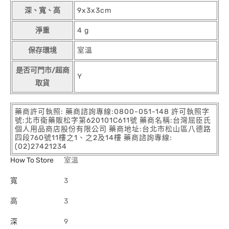
深、寬、高
9x3x3cm
淨重
4 g
保存環境
室溫
是否可門市/超商
Y
取貨
藥商許可執照: 藥商諮詢專線:0800-051-148 許可執照字
號:北市衛藥販松字第620101C611號 藥商名稱:台灣屈臣氏
個人用品商店股份有限公司 藥商地址:台北市松山區八德路
四段760號11樓之1、之2及14樓 藥商諮詢專線:
(02)27421234
How To Store
室溫
寬
3
高
3
深
9