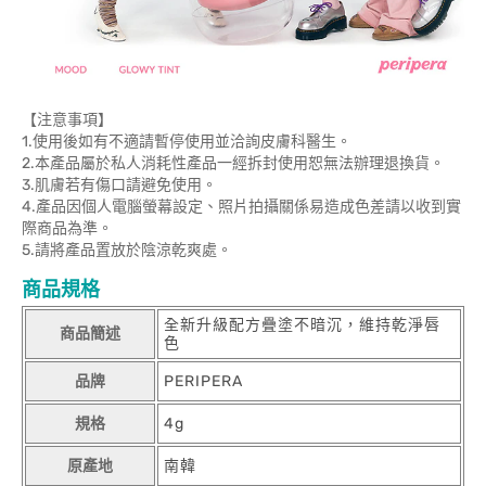
【注意事項】
1.使用後如有不適請暫停使用並洽詢皮膚科醫生。
2.本產品屬於私人消耗性產品一經拆封使用恕無法辦理退換貨。
3.肌膚若有傷口請避免使用。
4.產品因個人電腦螢幕設定、照片拍攝關係易造成色差請以收到實
際商品為準。
5.請將產品置放於陰涼乾爽處。
商品規格
全新升級配方疊塗不暗沉，維持乾淨唇
商品簡述
色
品牌
PERIPERA
規格
4g
原產地
南韓