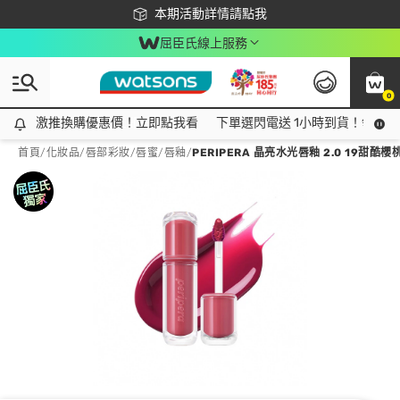
下載app最高回饋$350
本期活動詳情請點我
屈臣氏線上服務
0
激推換購優惠價！立即點我看
激推換購優惠價！立即點我看
下單選閃電送 1小時到貨！領神券
首頁
/
化妝品
/
唇部彩妝
/
唇蜜/唇釉
/
PERIPERA 晶亮水光唇釉 2.0 19甜酷櫻