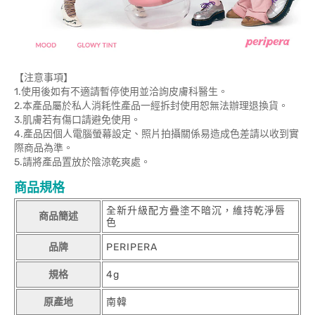
【注意事項】
1.使用後如有不適請暫停使用並洽詢皮膚科醫生。
2.本產品屬於私人消耗性產品一經拆封使用恕無法辦理退換貨。
3.肌膚若有傷口請避免使用。
4.產品因個人電腦螢幕設定、照片拍攝關係易造成色差請以收到實
際商品為準。
5.請將產品置放於陰涼乾爽處。
商品規格
全新升級配方疊塗不暗沉，維持乾淨唇
商品簡述
色
品牌
PERIPERA
規格
4g
原產地
南韓