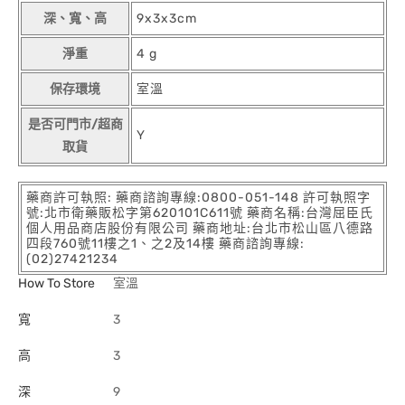
深、寬、高
9x3x3cm
淨重
4 g
保存環境
室溫
是否可門市/超商
Y
取貨
藥商許可執照: 藥商諮詢專線:0800-051-148 許可執照字
號:北市衛藥販松字第620101C611號 藥商名稱:台灣屈臣氏
個人用品商店股份有限公司 藥商地址:台北市松山區八德路
四段760號11樓之1、之2及14樓 藥商諮詢專線:
(02)27421234
How To Store
室溫
寬
3
高
3
深
9