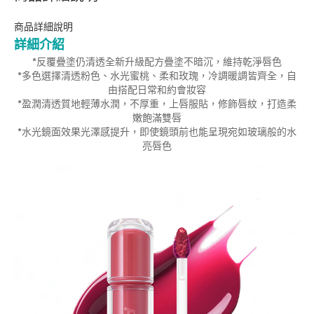
商品詳細說明
詳細介紹
*反覆疊塗仍清透全新升級配方疊塗不暗沉，維持乾淨唇色
*多色選擇清透粉色、水光蜜桃、柔和玫瑰，冷調暖調皆齊全，自
由搭配日常和約會妝容
*盈潤清透質地輕薄水潤，不厚重，上唇服貼，修飾唇紋，打造柔
嫩飽滿雙唇
*水光鏡面效果光澤感提升，即使鏡頭前也能呈現宛如玻璃般的水
亮唇色