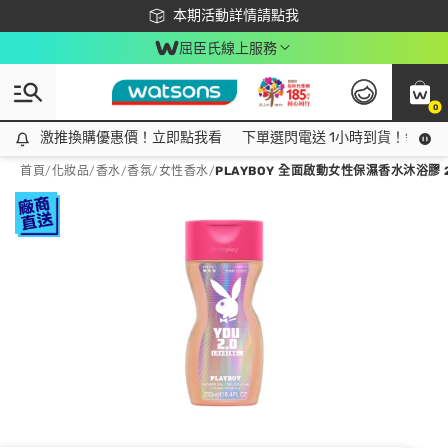
下載app最高回饋$350
本期活動詳情請點我
屈臣氏線上服務
0
激推換購優惠價！立即點我看
激推換購優惠價！立即點我看
下單選閃電送 1小時到貨！領神券
首頁
/
化妝品
/
香水/香氛
/
女性香水
/
PLAYBOY 全面啟動女性保濕香水沐浴膠 2