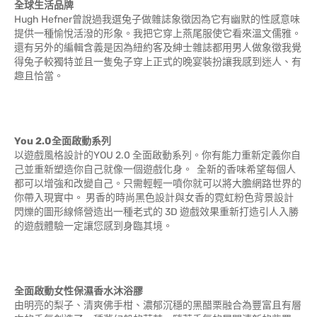
全球生活品牌
Hugh Hefner曾說過我選兔子做雜誌象徵因為它有幽默的性感意味
提供一種愉悅活潑的形象。我把它穿上燕尾服使它看來溫文儒雅。
還有另外的編輯含義是因為紐約客及紳士雜誌都用男人做象徵我覺
得兔子較獨特並且一隻兔子穿上正式的晚宴裝扮讓我感到迷人、有
趣且恰當。
You 2.0
全面啟動系列
以遊戲風格設計的YOU 2.0 全面啟動系列。你有能力重新定義你自
己並重新塑造你自己就像一個遊戲化身。 全新的香味希望每個人
都可以增強和改變自己。只需輕輕一噴你就可以將大膽網路世界的
你帶入現實中。 男香的時尚黑色設計與女香的霓虹粉色背景設計
閃爍的圖形線條營造出一種老式的 3D 遊戲效果重新打造引人入勝
的遊戲體驗一定讓您感到身臨其境。
全面啟動女性保濕香水沐浴膠
由明亮的梨子、清爽佛手柑、濃郁沉穩的黑醋栗融合為豐富且有層