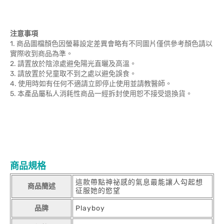
注意事項
1. 商品圖檔顏色因螢幕設定差異會略有不同圖片僅供參考顏色請以
實際收到商品為準。
2. 請置放於陰涼處避免陽光直曬及高溫。
3. 請放置於兒童取不到之處以避免誤食。
4. 使用時如有任何不適請立即停止使用並請教醫師。
5. 本產品屬私人消耗性商品一經拆封使用恕不接受退換貨。
商品規格
這款帶點神祕感的氣息最能讓人勾起想
商品簡述
征服她的慾望
品牌
Playboy