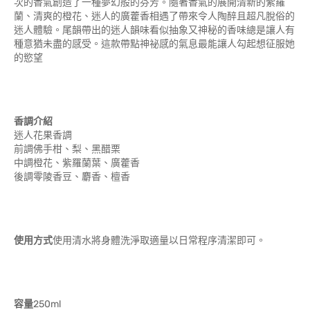
次的香氣創造了一種夢幻般的芬芳。隨著香氣的展開清新的紫羅
蘭、清爽的橙花、迷人的廣藿香相遇了帶來令人陶醉且超凡脫俗的
迷人體驗。尾韻帶出的迷人韻味看似抽象又神秘的香味總是讓人有
種意猶未盡的感受。這款帶點神祕感的氣息最能讓人勾起想征服她
的慾望
香調介紹
迷人花果香調
前調佛手柑、梨、黑醋栗
中調橙花、紫羅蘭葉、廣藿香
後調零陵香豆、麝香、檀香
使用方式
使用清水將身體洗淨取適量以日常程序清潔即可。
容量
250ml