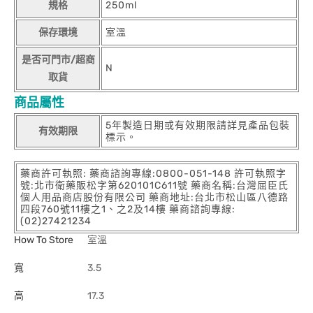
規格
250ml
保存環境
室溫
是否可門市/超商
N
取貨
商品屬性
5年製造日期或有效期限請詳見產品包裝
有效期限
標示。
藥商許可執照: 藥商諮詢專線:0800-051-148 許可執照字
號:北市衛藥販松字第620101C611號 藥商名稱:台灣屈臣氏
個人用品商店股份有限公司 藥商地址:台北市松山區八德路
四段760號11樓之1、之2及14樓 藥商諮詢專線:
(02)27421234
How To Store
室溫
寬
3.5
高
17.3