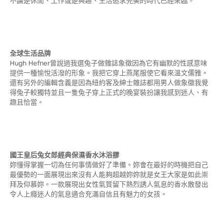
不論是休閒、工作或是興趣、生活追求完美的時代已經來臨。
全球生活品牌
Hugh Hefner曾說過我選兔子做雜誌象徵因為它有幽默的性感意味
提供一種愉悅活潑的形象。我把它穿上燕尾服使它看來溫文儒雅。
還有另外的編輯含義是因為紐約客及紳士雜誌都用男人做象徵我覺
得兔子較獨特並且一隻兔子穿上正式的晚宴裝扮讓我感到迷人、有
趣且恰當。
國王皇后兔女郎經典保濕香水沐浴膠
妳懂得掌握一切為任何事情做好了準備。妳會在最好的時機把自己
最優勢的一面展現出來沒有人能夠超越妳妳就是女王大家是如此崇
拜及仰慕妳。一款展現出女性氣質留下熱烈誘人氣息的香水散發出
令人上癮迷人的氣息適合充滿自信且有魅力的女孩。