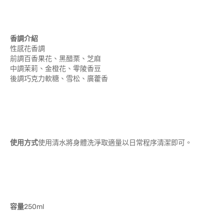
香調介紹
性感花香調
前調百香果花、黑醋栗、芝麻
中調茉莉、金橙花、零陵香豆
後調巧克力軟糖、雪松、廣藿香
使用方式
使用清水將身體洗淨取適量以日常程序清潔即可。
容量
250ml