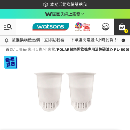
下載app最高回饋$350
本期活動詳情請點我
屈臣氏線上服務
0
激推換購優惠價！立即點我看
激推換購優惠價！立即點我看
下單選閃電送 1小時到貨！領神券
首頁
/
日用品
/
家用百貨
/
小家電
/
POLAR普樂開飲機專用活性碳濾心 PL-800