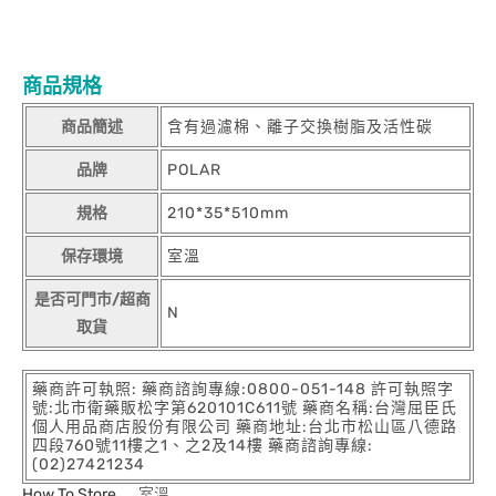
商品規格
商品簡述
含有過濾棉、離子交換樹脂及活性碳
品牌
POLAR
規格
210*35*510mm
保存環境
室溫
是否可門市/超商
N
取貨
藥商許可執照: 藥商諮詢專線:0800-051-148 許可執照字
號:北市衛藥販松字第620101C611號 藥商名稱:台灣屈臣氏
個人用品商店股份有限公司 藥商地址:台北市松山區八德路
四段760號11樓之1、之2及14樓 藥商諮詢專線:
(02)27421234
How To Store
室溫