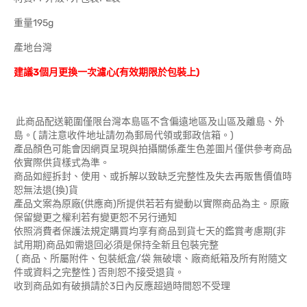
重量195g
產地台灣
建議3個月更換一次濾心(有效期限於包裝上)
此商品配送範圍僅限台灣本島區不含偏遠地區及山區及離島、外
島。( 請注意收件地址請勿為郵局代領或郵政信箱。)
產品顏色可能會因網頁呈現與拍攝關係產生色差圖片僅供參考商品
依實際供貨樣式為準。
商品如經拆封、使用、或拆解以致缺乏完整性及失去再販售價值時
恕無法退(換)貨
產品文案為原廠(供應商)所提供若若有變動以實際商品為主。原廠
保留變更之權利若有變更恕不另行通知
依照消費者保護法規定購買均享有商品到貨七天的鑑賞考慮期(非
試用期)商品如需退回必須是保持全新且包裝完整
( 商品、所屬附件、包裝紙盒/袋 無破壞、廠商紙箱及所有附隨文
件或資料之完整性 ) 否則恕不接受退貨。
收到商品如有破損請於3日內反應超過時間恕不受理