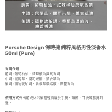
Porsche Design 保時捷 純粹風格男性淡香水
50ml (Pure)
香調介紹
前調 : 葡萄柚油、紅辣椒油臭氧香調
中調 : 鼠尾草、開司米酮、薰衣草油
後調 : 礦物琥珀調、香根草濃縮液、廣藿香油
使用方式
外出前或沐浴後輕輕噴灑於手腕、頸部、耳後等脈搏附
近。