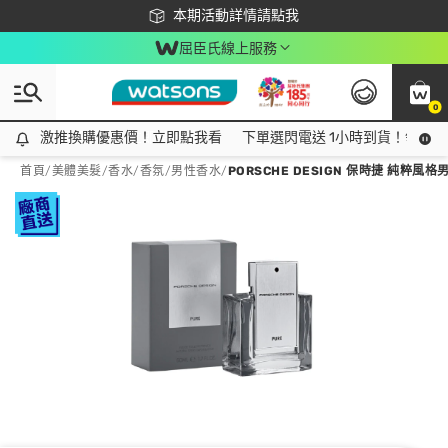
下載app最高回饋$350
本期活動詳情請點我
屈臣氏線上服務
0
激推換購優惠價！立即點我看
激推換購優惠價！立即點我看
下單選閃電送 1小時到貨！領神券
首頁
/
美體美髮
/
香水/香氛
/
男性香水
/
PORSCHE DESIGN 保時捷 純粹風格男