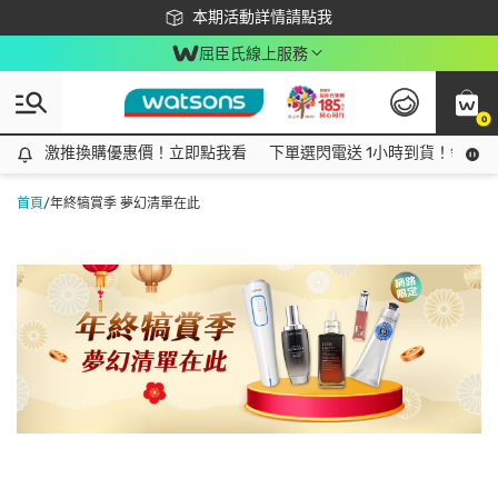
下載app最高回饋$350
本期活動詳情請點我
屈臣氏線上服務
0
激推換購優惠價！立即點我看
激推換購優惠價！立即點我看
下單選閃電送 1小時到貨！領神券
首頁
/
年終犒賞季 夢幻清單在此