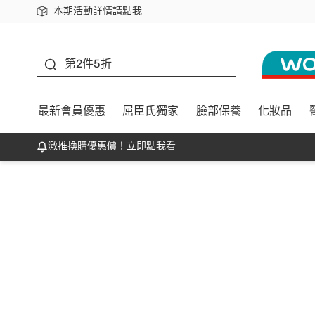
本期活動詳情請點我
下載app最高回饋$350
K beauty
第2件5折
最新會員優惠
屈臣氏獨家
臉部保養
化妝品
激推換購優惠價！立即點我看