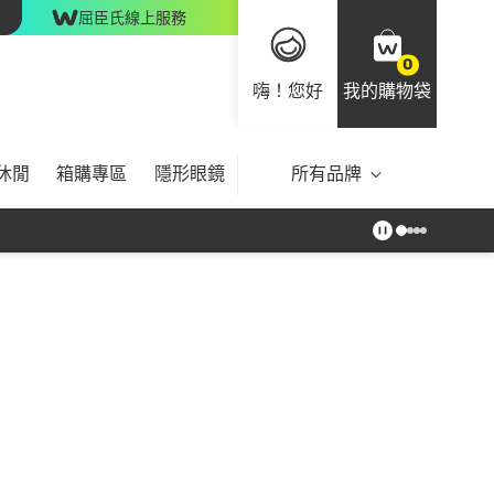
屈臣氏線上服務
0
嗨！您好
我的購物袋
休閒
箱購專區
隱形眼鏡
所有品牌