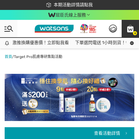
下載app最高回饋$350
本期活動詳情請點我
屈臣氏線上服務
0
激推換購優惠價！立即點我看
激推換購優惠價！立即點我看
下單選閃電送 1小時到貨！領神券
首頁
/
Target Pro肌膚專研集點活動
查看活動詳情