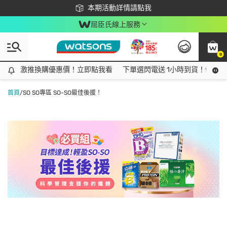
下載app最高回饋$350
本期活動詳情請點我
屈臣氏線上服務
0
激推換購優惠價！立即點我看
激推換購優惠價！立即點我看
下單選閃電送 1小時到貨！領神券
首頁
/
SO SO專區 SO-SO最佳後援！