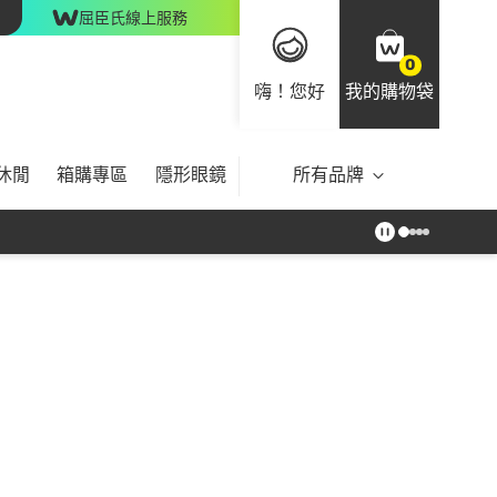
屈臣氏線上服務
0
嗨！您好
我的購物袋
休閒
箱購專區
隱形眼鏡
所有品牌