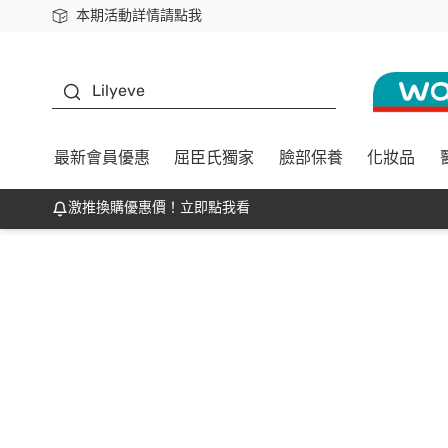
本期活動詳情請點我
下載app最高回饋$350
K beauty
Lilyeve
最新會員優惠
屈臣氏獨家
臉部保養
化妝品
激推換購優惠價！立即點我看