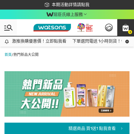
下載app最高回饋$350
本期活動詳情請點我
屈臣氏線上服務
0
激推換購優惠價！立即點我看
激推換購優惠價！立即點我看
下單選閃電送 1小時到貨！領神券
首頁
/
熱門新品大公開
精選商品 買1送1 點我查看