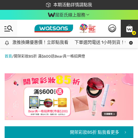
下載app最高回饋$350
本期活動詳情請點我
屈臣氏線上服務
0
激推換購優惠價！立即點我看
激推換購優惠價！立即點我看
下單選閃電送 1小時到貨！領神券
首頁
/
開架彩妝85折 滿$600送Bear具一格招牌燈
開架彩妝85折 點我看更多