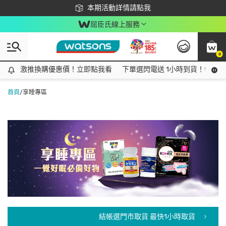
下載app最高回饋$350
本期活動詳情請點我
屈臣氏線上服務
0
激推換購優惠價！立即點我看
激推換購優惠價！立即點我看
下單選閃電送 1小時到貨！領神券
首頁
/
享睡專區
結帳選門市取貨 最快1小時取貨