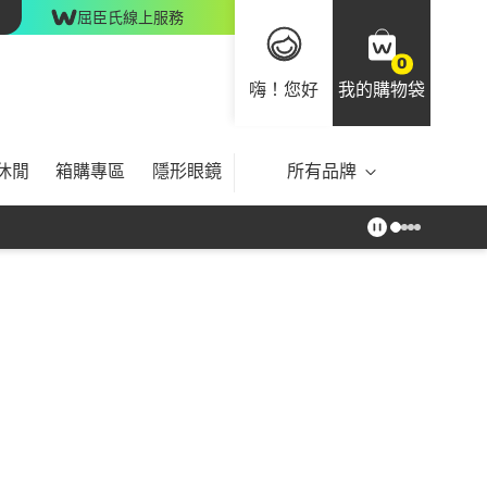
屈臣氏線上服務
0
嗨！您好
我的購物袋
休閒
箱購專區
隱形眼鏡
所有品牌