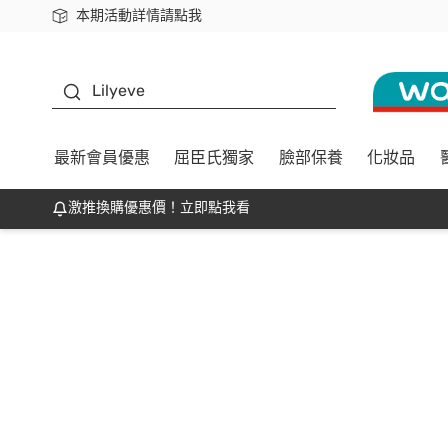
本期活動詳情請點我
下載app最高回饋$350
K beauty
Lilyeve
最新會員優惠
屈臣氏獨家
臉部保養
化妝品
激推換購優惠價！立即點我看