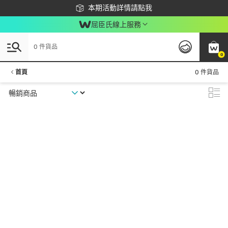
下載app最高回饋$350
本期活動詳情請點我
屈臣氏線上服務
0 件貨品
0
首頁
0 件貨品