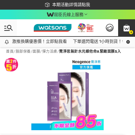
下載app最高回饋$350
本期活動詳情請點我
屈臣氏線上服務
0
激推換購優惠價！立即點我看
激推換購優惠價！立即點我看
下單選閃電送 1小時到貨！領神券
首頁
/
臉部保養
/
面膜
/
彈力活膚
/
霓淨思無針水光維他命A緊緻面膜5入