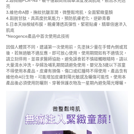
2.超微細PCA-Na，破千億顆高效精華深度浸潤肌底，敷出水光透
亮
3.維他命A醇，撫紋抗皺澎潤，微整鬆垮肌，全面緊緻童顏
4.榖胱甘肽，具高度抗氧能力，預防肌膚老化，逆齡青春
5.日本天絲桉絨布膜，親膚薄透高彈性，緊密貼膚，精華倍速滲入
肌底
*Neogence產品中首次使用此技術
因個人體質不同，建議第一次使用前，先塗抹少量在手臂內側或耳
後，若無過敏不適反應，即可放心使用。使用期間如有不適情況，
請立刻停用，並尋求醫師協助。避免誤食若不慎碰觸眼睛時，請以
大量清水沖洗。孕婦及哺乳期間請避免使用。嬰兒及3歲以下孩童
不得使用本產品。皮膚有損傷、傷口或紅腫時不得使用。產品含有
維他命A衍生物，可能增加皮膚對陽光敏感及曬傷可能性。使用本
產品後必須使用防曬劑、穿著保護衣物及一星期內避免陽光曝曬。