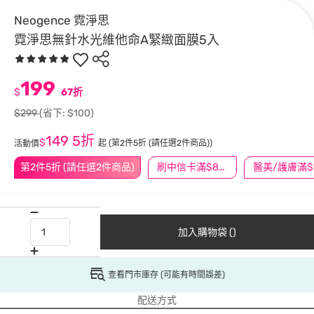
Neogence 霓淨思
霓淨思無針水光維他命A緊緻面膜5入
199
$
67折
$299
(省下: $100)
149
5折
$
起
(第2件5折 (請任選2件商品))
活動價
第2件5折 (請任選2件商品)
刷中信卡滿$888送3萬點
加入購物袋 ()
查看門市庫存 (可能有時間誤差)
配送方式