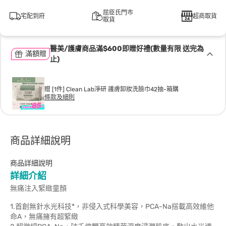
屈臣氏門市
宅配到府
超商取貨
取貨
醫美/護膚商品滿$600即贈好禮(數量有限 送完為
滿額贈
止)
贈 [1件] Clean Lab淨研 護膚卸妝洗臉巾42抽-箱購
條款及細則
商品詳細說明
商品詳細說明
詳細介紹
無痛注入緊緻童顏
1.首創無針水光科技*，非侵入式科學美容，PCA-Na搭載高效維他
命A，無痛擁有超緊緻