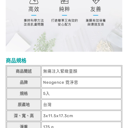
商品規格
商品簡述
無痛注入緊緻童顏
品牌
Neogence 霓淨思
規格
5入
原產地
台灣
深、寬、高
3x11.5x17.3cm
淨重
175 g