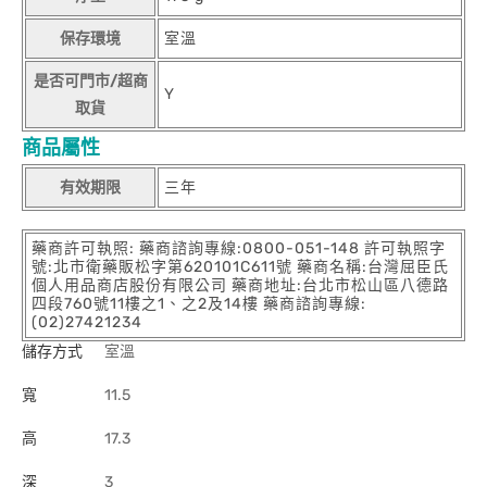
保存環境
室溫
是否可門市/超商
Y
取貨
商品屬性
有效期限
三年
藥商許可執照: 藥商諮詢專線:0800-051-148 許可執照字
號:北市衛藥販松字第620101C611號 藥商名稱:台灣屈臣氏
個人用品商店股份有限公司 藥商地址:台北市松山區八德路
四段760號11樓之1、之2及14樓 藥商諮詢專線:
(02)27421234
儲存方式
室溫
寬
11.5
高
17.3
深
3