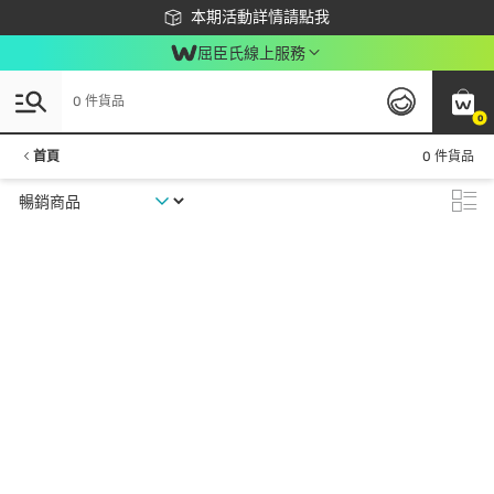
下載app最高回饋$350
本期活動詳情請點我
屈臣氏線上服務
0 件貨品
0
首頁
0 件貨品