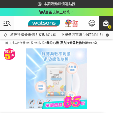
下載app最高回饋$350
本期活動詳情請點我
屈臣氏線上服務
0
激推換購優惠價！立即點我看
激推換購優惠價！立即點我看
下單選閃電送 1小時到貨！領神券
首頁
/
臉部保養
/
卸妝
/
卸妝棉
/
我的心機 彈力拉伸濕敷化妝棉220入