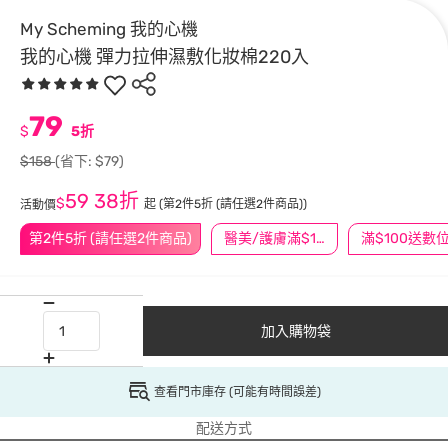
My Scheming 我的心機
我的心機 彈力拉伸濕敷化妝棉220入
79
$
5折
$158
(省下: $79)
59
38折
$
起
(第2件5折 (請任選2件商品))
活動價
第2件5折 (請任選2件商品)
醫美/護膚滿$1200送$200
加入購物袋
查看門市庫存 (可能有時間誤差)
配送方式