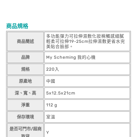
商品規格
多功能彈力可拉伸濕敷化妝棉觸感細膩
商品簡述
輕柔可拉伸19-25cm拉伸濕敷更省水完
美貼合臉部。
品牌
My Scheming 我的心機
規格
220入
原產地
中國
深、寬、高
5x12.5x21cm
淨重
112 g
保存環境
室溫
是否可門市/超商
Y
取貨