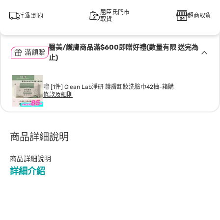
屈臣氏門市
宅配到府
超商取貨
取貨
醫美/護膚商品滿$600即贈好禮(數量有限 送完為
滿額贈
止)
贈 [1件] Clean Lab淨研 護膚卸妝洗臉巾42抽-箱購
條款及細則
商品詳細說明
商品詳細說明
詳細介紹