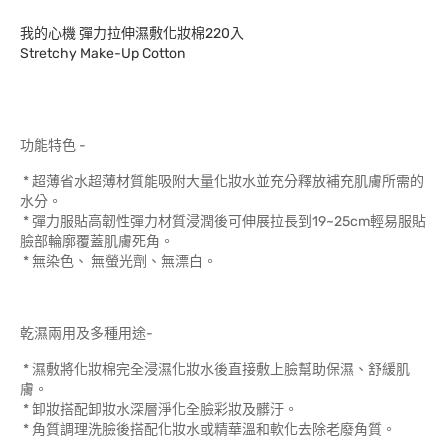
我的心機 彈力拉伸濕敷化妝棉220入
Stretchy Make-Up Cotton
功能特色 -
* 超薄省水超薄材質能吸附大量化妝水並充分釋放補充肌膚所需的
水分。
* 彈力服貼高韌性彈力材質浸潤後可伸展拉長到19~25cm輕易服貼
臉部輪廓覆蓋肌膚死角。
* 無染色、 無螢光劑、無漂白。
乾濕兩用及多種用途-
* 濕敷將化妝棉完全浸濕化妝水後直接敷上臉幫助保濕、舒緩肌
膚。
* 卸妝搭配卸妝水深層淨化全臉彩妝及髒汙。
* 角質調理洗臉後搭配化妝水或精華溫和軟化去除老廢角質。