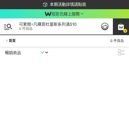
下載app最高回饋$350
本期活動詳情請點我
屈臣氏線上服務
可累贈=凡購買杜蕾斯系列滿$10
0 件貨品
0
首頁
0 件貨品