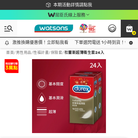
下載app最高回饋$350
本期活動詳情請點我
屈臣氏線上服務
0
激推換購優惠價！立即點我看
激推換購優惠價！立即點我看
下單選閃電送 1小時到貨！領神券
首頁
/
男性用品
/
性福計畫
/
保險套
/
杜蕾斯超薄衛生套24入