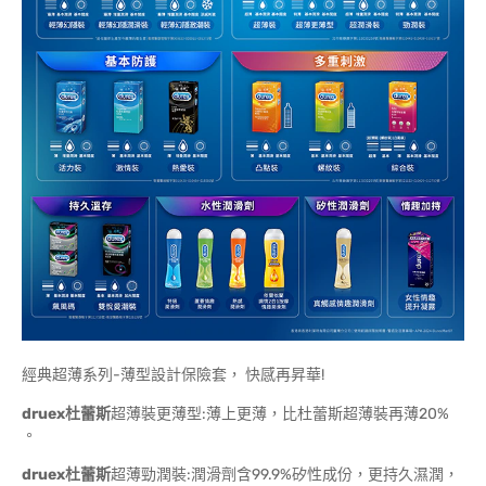
經典超薄系列-薄型設計保險套， 快感再昇華!
druex杜蕾斯
超薄裝更薄型:薄上更薄，比杜蕾斯超薄裝再薄20%
。
druex杜蕾斯
超薄勁潤裝:潤滑劑含99.9%矽性成份，更持久濕潤，