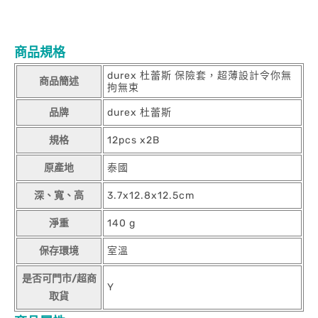
商品規格
durex 杜蕾斯 保險套，超薄設計令你無
商品簡述
拘無束
品牌
durex 杜蕾斯
規格
12pcs x2B
原產地
泰國
深、寬、高
3.7x12.8x12.5cm
淨重
140 g
保存環境
室溫
是否可門市/超商
Y
取貨