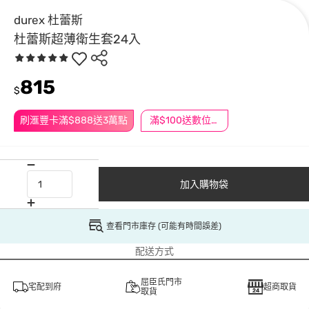
durex 杜蕾斯
杜蕾斯超薄衛生套24入
815
$
刷滙豐卡滿$888送3萬點
滿$100送數位印花
加入購物袋
查看門市庫存 (可能有時間誤差)
配送方式
屈臣氏門市
宅配到府
超商取貨
取貨