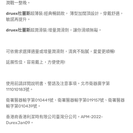
潤戰一整晚。
druex杜蕾斯
超薄裝:經典暢銷款， 薄型加闊頂設計，穿戴舒適，
敏感再提升。
druex杜蕾斯
超潤滑裝:增量潤滑劑，讓你滑順無礙。
可依需求選擇適量或增量潤滑劑，清爽不黏膩，愛愛更順暢!
延展性佳，容易戴上，方便使用!
使用前請詳閱說明書、警語及注意事項。北市衛器廣字第
111010183號。
衛署醫器輸字第010441號、衛署醫器輸字第019157號、衛署醫器
輸字第010439號。
香港商香港利潔時有限公司臺灣分公司。APM-2022-
DurexJan09。