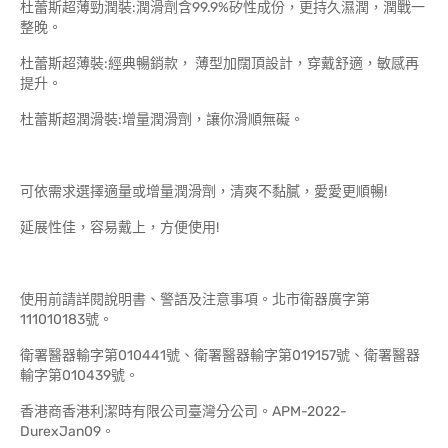
杜蕾斯超薄勁潤裝:潤滑劑含99.9%矽性成份，更持久濕潤，潤戰一
整晚。
杜蕾斯超薄裝:經典暢銷款， 薄型加闊頂設計，穿戴舒適，敏感再
提升。
杜蕾斯超潤滑裝:增量潤滑劑，讓你滑順無礙。
可依需求選擇適量或增量潤滑劑，清爽不黏膩，愛愛更順暢!
延展性佳，容易戴上，方便使用!
使用前請詳閱說明書、警語及注意事項。北市衛器廣字第
111010183號。
衛署醫器輸字第010441號、衛署醫器輸字第019157號、衛署醫器
輸字第010439號。
香港商香港利潔時有限公司臺灣分公司。APM-2022-
DurexJan09。