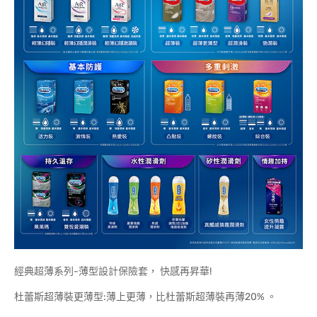
經典超薄系列-薄型設計保險套， 快感再昇華!
杜蕾斯超薄裝更薄型:薄上更薄，比杜蕾斯超薄裝再薄20% 。