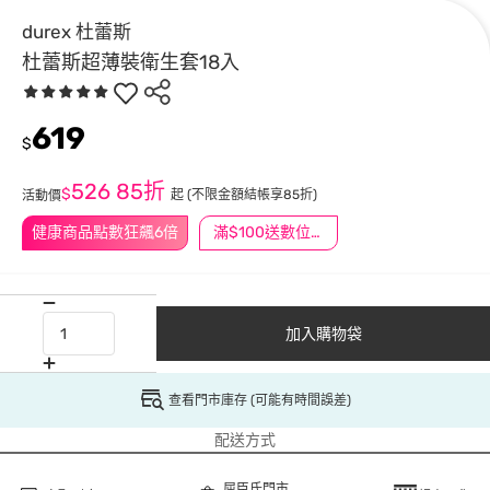
durex 杜蕾斯
杜蕾斯超薄裝衛生套18入
619
$
526
85折
$
起
(不限金額結帳享85折)
活動價
健康商品點數狂飆6倍
滿$100送數位印花
加入購物袋
查看門市庫存 (可能有時間誤差)
配送方式
屈臣氏門市