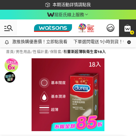
下載app最高回饋$350
本期活動詳情請點我
屈臣氏線上服務
0
激推換購優惠價！立即點我看
激推換購優惠價！立即點我看
下單選閃電送 1小時到貨！領神券
首頁
/
男性用品
/
性福計畫
/
保險套
/
杜蕾斯超薄裝衛生套18入