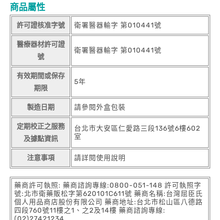
商品屬性
許可證核准字號
衛署醫器輸字 第010441號
醫療器材許可證
衛署醫器輸字 第010441號
號
有效期間或保存
5年
期限
製造日期
請參閱外盒包裝
定期校正之服務
台北市大安區仁愛路三段136號6樓602
室
及據點資訊
注意事項
請詳閱使用說明
藥商許可執照: 藥商諮詢專線:0800-051-148 許可執照字
號:北市衛藥販松字第620101C611號 藥商名稱:台灣屈臣氏
個人用品商店股份有限公司 藥商地址:台北市松山區八德路
四段760號11樓之1、之2及14樓 藥商諮詢專線:
(02)27421234