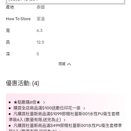
產地
泰國
How To Store
室溫
寬
6.3
高
12.5
深
5
隱藏
優惠活動: (4)
★點數飆6倍★
購買全店商品滿$100送數位印花一張
凡購買杜蕾斯商品滿$1099即贈杜蕾斯001水性PU衛生套標
準裝6入 (數量有限,送完為止)
凡購買杜蕾斯商品滿$499即贈杜蕾斯001水性PU衛生套標準