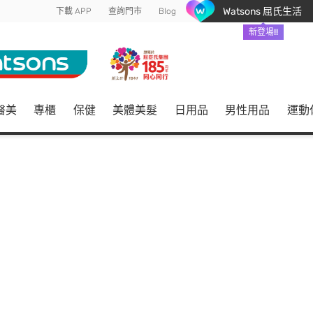
Watsons 屈氏生活
下載 APP
查詢門市
Blog
新登場!!
醫美
專櫃
保健
美體美髮
日用品
男性用品
運動