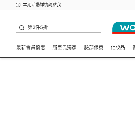
本期活動詳情請點我
下載app最高回饋$350
善存
第2件5折
最新會員優惠
屈臣氏獨家
臉部保養
化妝品