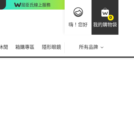
屈臣氏線上服務
0
嗨！您好
我的購物袋
休閒
箱購專區
隱形眼鏡
所有品牌