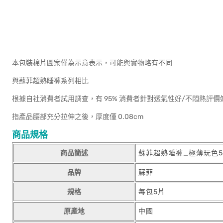
本包裝棉片圖案僅為示意表示，可能與實物略有不同
與蘇菲超熟睡褲系列相比
根據自社消費者試用調查，有 95% 消費者針對透氣性好/不悶熱評價
指產品腰部充分拉伸之後，厚度僅 0.08cm
商品規格
商品簡述
蘇菲超熟睡褲_極薄玩色5
品牌
蘇菲
規格
每包5片
原產地
中國