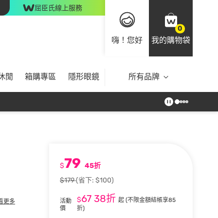
屈臣氏線上服務
0
嗨！您好
我的購物袋
休閒
箱購專區
隱形眼鏡
所有品牌
79
$
45折
$179
(省下: $100)
67
38折
$
起
(不限金額結帳享85
活動
看更多
價
折)