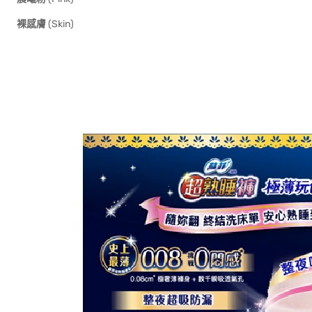
裸感膚
(Skin)