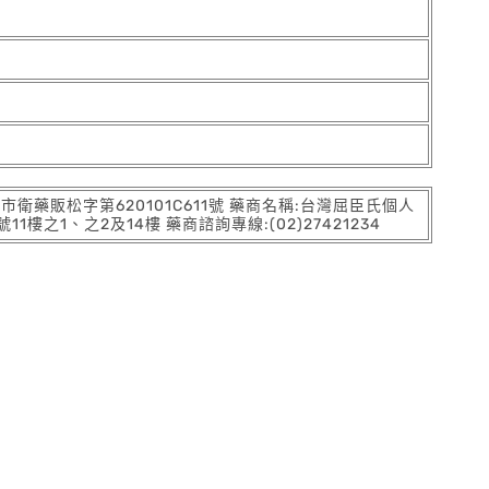
:北市衛藥販松字第620101C611號 藥商名稱:台灣屈臣氏個人
之1、之2及14樓 藥商諮詢專線:(02)27421234