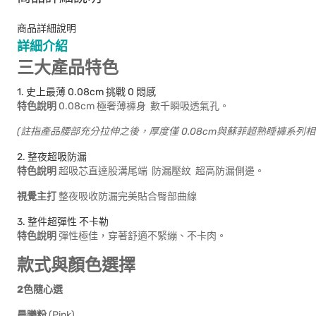
商品詳細說明
詳細介紹
三大產品特色
1. 史上最薄 0.08cm 挑戰 0 悶感
特色說明
0.08cm 極奢薄褲身 數千瞬吸透氣孔。
(註指產品腰部充分拉伸之後，厚度僅 0.08cm與蘇菲超熟睡褲系列相
2. 整夜超吸防漏
特色說明
超吸芯直達股溝尾端 防漏壓紋 超高防漏側邊。
視覺主打
整夜吸收防漏完美貼合臀部曲線
3. 整件超彈性 不卡勒
特色說明
彈性極佳，穿著舒適不緊繃、不卡肉。
款式與顏色選擇
2色隨心選
晨曦粉
(Pink)