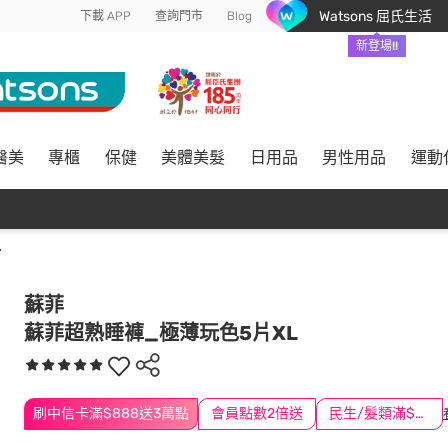
Watsons 屈氏生活
下載 APP
查詢門市
Blog
新登場!!
醫美
專櫃
保健
美體美髮
日用品
男性用品
運動
L
蘇菲
蘇菲超熟睡褲_極薄玩色5片XL
刷中信卡滿$888送3萬點
會員點數2倍送
民生/髮類滿$388送舒潔冰巾