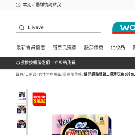
本期活動詳情請點我
下載app最高回饋$350
K beauty
Lilyeve
最新會員優惠
屈臣氏獨家
臉部保養
化妝品
激推換購優惠價！立即點我看
首頁
/
日用品
/
女性生理用品
/
夜用衛生棉
/
蘇菲超熟睡褲_極薄玩色5片X