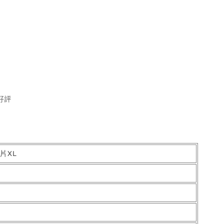
好評
片XL