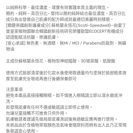
以純粹科學、最佳濃度、璞實有效實踐本質主義的理念。
簡約‧純粹‧高百分比~ 堅持以簡約純粹結合最佳濃度、高百分比
成分為出發做自己肌膚的配方師成就最適切美麗時刻樣貌。
[關鍵英國創新護膚成分] 蘇格蘭永恆花(Scoti-Speedwell)─由愛丁
堡皇家植物園聯合韓國創新技術研究榮獲歐盟ECOCERT有機成分
認證能賦活抗皺、修護肌膚。
[安心承諾] 無色素、無酒精、無MI / MCI / Parabens防腐劑、無礦
物油
主成份蘇格蘭永恆花、植物型神經醯胺、3D玻尿酸、肌胺酸
使用方式臉部清潔後於化妝水後使用取適量均勻塗抹於臉部輕柔按
摩至肌膚完全吸收再進行後續保養即可
注意事項
避免本產品直接接觸眼睛。如不慎進入眼睛請立即以清水徹底沖
洗。
如發現皮膚有任何不適或敏感請立即停止使用。
勿讓兒童接觸不可進食只供外用。
肌膚敏感者建議先做局部皮膚測試後無過敏反應再進行使用。
本商品由於含植物萃取顏色及氣味會隨原料而稍有出入此乃正常現
象敬請安心使用。