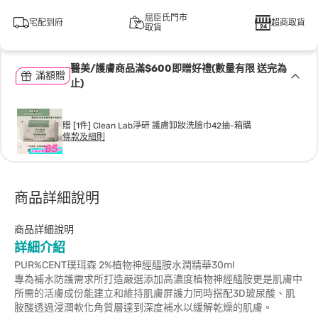
屈臣氏門市
宅配到府
超商取貨
取貨
醫美/護膚商品滿$600即贈好禮(數量有限 送完為
滿額贈
止)
贈 [1件] Clean Lab淨研 護膚卸妝洗臉巾42抽-箱購
條款及細則
商品詳細說明
商品詳細說明
詳細介紹
PUR%CENT璞珥森 2%植物神經醯胺水潤精華30ml
專為補水防護需求所打造嚴選添加高濃度植物神經醯胺更是肌膚中
所需的活膚成份能建立和維持肌膚屏護力同時搭配3D玻尿酸、肌
胺酸透過浸潤軟化角質層達到深度補水以緩解乾燥的肌膚。