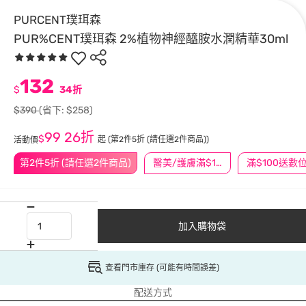
PURCENT璞珥森
PUR%CENT璞珥森 2%植物神經醯胺水潤精華30ml
132
$
34折
$390
(省下: $258)
99
26折
$
起
(第2件5折 (請任選2件商品))
活動價
第2件5折 (請任選2件商品)
醫美/護膚滿$1200送$200
加入購物袋
查看門市庫存 (可能有時間誤差)
配送方式