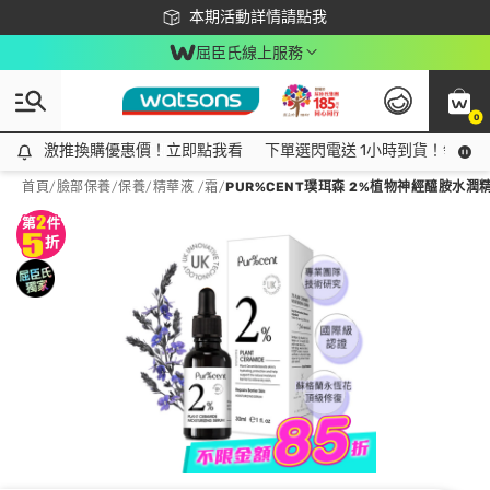
下載app最高回饋$350
本期活動詳情請點我
屈臣氏線上服務
0
激推換購優惠價！立即點我看
激推換購優惠價！立即點我看
下單選閃電送 1小時到貨！領神券
首頁
/
臉部保養
/
保養
/
精華液 /霜
/
PUR%CENT璞珥森 2%植物神經醯胺水潤精