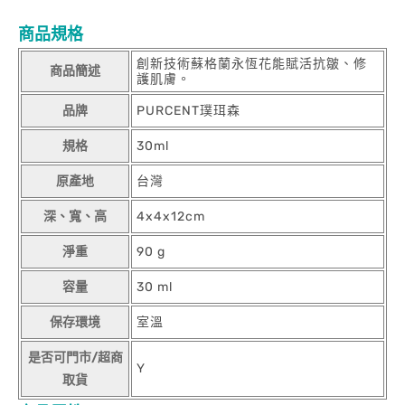
商品規格
創新技術蘇格蘭永恆花能賦活抗皺、修
商品簡述
護肌膚。
品牌
PURCENT璞珥森
規格
30ml
原產地
台灣
深、寬、高
4x4x12cm
淨重
90 g
容量
30 ml
保存環境
室溫
是否可門市/超商
Y
取貨