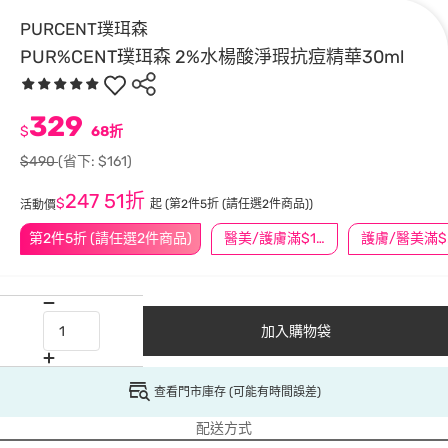
PURCENT璞珥森
PUR%CENT璞珥森 2%水楊酸淨瑕抗痘精華30ml
329
$
68折
$490
(省下: $161)
247
51折
$
起
(第2件5折 (請任選2件商品))
活動價
第2件5折 (請任選2件商品)
醫美/護膚滿$1200送$200
護
加入購物袋
查看門市庫存 (可能有時間誤差)
配送方式