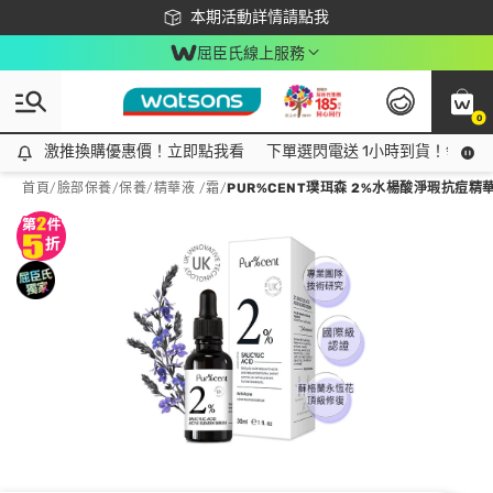
下載app最高回饋$350
本期活動詳情請點我
屈臣氏線上服務
0
激推換購優惠價！立即點我看
激推換購優惠價！立即點我看
下單選閃電送 1小時到貨！領神券
首頁
/
臉部保養
/
保養
/
精華液 /霜
/
PUR%CENT璞珥森 2%水楊酸淨瑕抗痘精華