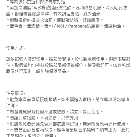
* 專為強化抗痘和控油需求打造。
* 添加高濃度2%水楊酸搭配繖花醇，溫和改善肌膚，深入毛孔防
護，舒緩修護保濕潤澤，有效調理皮脂，減少油光。
* 創新技術蘇格蘭永恆花，能賦活抗皺、修護肌膚。
* 無色素、無酒精、無MI / MCI / Parabens防腐劑、無礦物油。
使用方式-
請依照個人膚況使用，臉部清潔後，於化妝水前使用，避開眼周部
位，取適量均勻塗抹於臉部局部保養部位，待吸收即可。如有乾燥
脫屑狀況現象，請加強保濕產品。
注意事項-
* 避免本產品直接接觸眼睛。如不慎進入眼睛，請立即以清水徹底
沖洗。
* 如發現皮膚有任何不適或敏感，請立即停止使用。
* 勿讓兒童接觸，不可進食，只供外用。
* 肌膚敏感者建議先做局部皮膚測試後，無過敏反應再進行使用。
* 本商品由於含植物萃取，顏色及氣味會隨原料而稍有出入，此乃
正常現象，敬請安心使用。