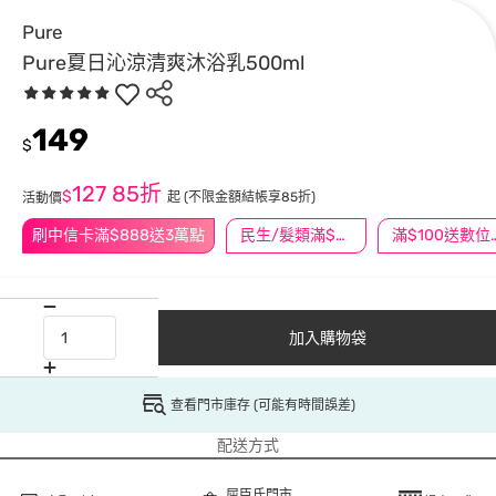
Pure
Pure夏日沁涼清爽沐浴乳500ml
149
$
127
85折
$
起
(不限金額結帳享85折)
活動價
刷中信卡滿$888送3萬點
民生/髮類滿$388送舒潔冰巾
滿$100
加入購物袋
查看門市庫存 (可能有時間誤差)
配送方式
屈臣氏門市