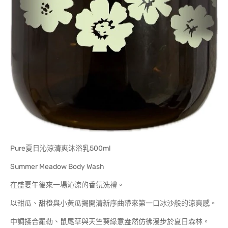
Pure夏日沁涼清爽沐浴乳500ml
Summer Meadow Body Wash
在盛夏午後來一場沁涼的香氛洗禮。
以甜瓜、甜橙與小黃瓜揭開清新序曲帶來第一口冰沙般的涼爽感。
中調揉合羅勒、鼠尾草與天竺葵綠意盎然仿彿漫步於夏日森林。