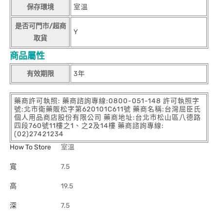
保存環境
室溫
是否可門市/超商
Y
取貨
商品屬性
有效期限
3年
藥商許可執照: 藥商諮詢專線:0800-051-148 許可執照字
號:北市衛藥販松字第620101C611號 藥商名稱:台灣屈臣氏
個人用品商店股份有限公司 藥商地址:台北市松山區八德路
四段760號11樓之1、之2及14樓 藥商諮詢專線:
(02)27421234
How To Store
室溫
寬
7.5
高
19.5
深
7.5