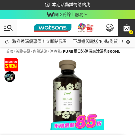
下載app最高回饋$350
本期活動詳情請點我
屈臣氏線上服務
0
激推換購優惠價！立即點我看
激推換購優惠價！立即點我看
下單選閃電送 1小時到貨！領神券
首頁
/
美體美髮
/
身體清潔
/
沐浴乳
/
PURE夏日沁涼清爽沐浴乳500ML