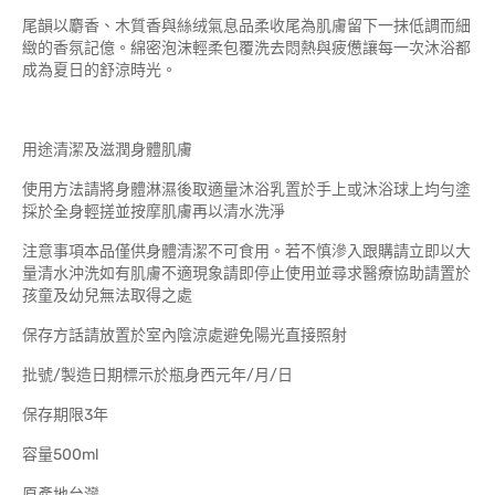
尾韻以麝香、木質香與絲绒氣息品柔收尾為肌膚留下一抹低調而細
緻的香氛記億。綿密泡沫輕柔包覆洗去悶熱與疲憊讓每一次沐浴都
成為夏日的舒涼時光。
用途清潔及滋潤身體肌膚
使用方法請將身體淋濕後取適量沐浴乳置於手上或沐浴球上均勻塗
採於全身輕搓並按摩肌膚再以清水洗淨
注意事項本品僅供身體清潔不可食用。若不慎滲入跟購請立即以大
量清水沖洗如有肌膚不適現象請即停止使用並尋求醫療協助請置於
孩童及幼兒無法取得之處
保存方話請放置於室內陰涼處避免陽光直接照射
批號/製造日期標示於瓶身西元年/月/日
保存期限3年
容量500ml
原產地台灣