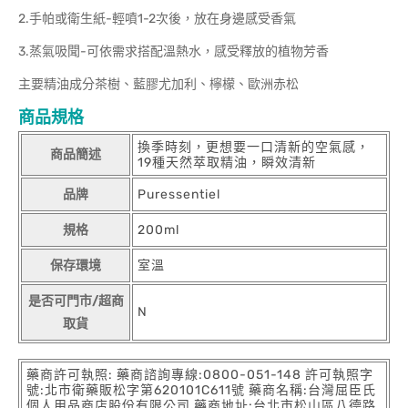
2.手帕或衛生紙-輕噴1-2次後，放在身邊感受香氣
3.蒸氣吸聞-可依需求搭配溫熱水，感受釋放的植物芳香
主要精油成分茶樹、藍膠尤加利、檸檬、歐洲赤松
商品規格
換季時刻，更想要一口清新的空氣感，
商品簡述
19種天然萃取精油，瞬效清新
品牌
Puressentiel
規格
200ml
保存環境
室溫
是否可門市/超商
N
取貨
藥商許可執照: 藥商諮詢專線:0800-051-148 許可執照字
號:北市衛藥販松字第620101C611號 藥商名稱:台灣屈臣氏
個人用品商店股份有限公司 藥商地址:台北市松山區八德路