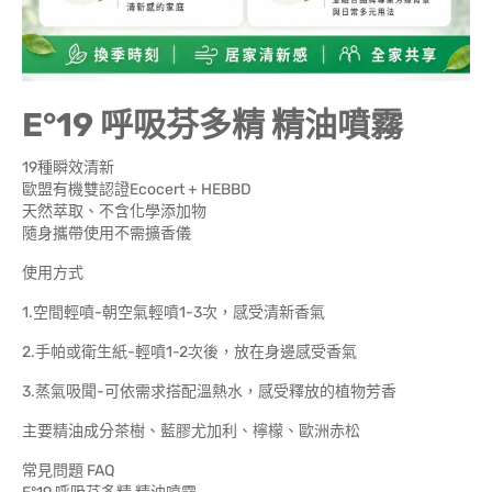
E°19 呼吸芬多精 精油噴霧
19種瞬效清新
歐盟有機雙認證Ecocert + HEBBD
天然萃取、不含化學添加物
隨身攜帶使用不需擴香儀
使用方式
1.空間輕噴-朝空氣輕噴1-3次，感受清新香氣
2.手帕或衛生紙-輕噴1-2次後，放在身邊感受香氣
3.蒸氣吸聞-可依需求搭配溫熱水，感受釋放的植物芳香
主要精油成分茶樹、藍膠尤加利、檸檬、歐洲赤松
常見問題 FAQ