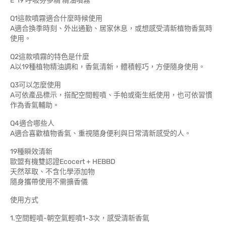
E°19 呼吸芬多精 精油噴霧
Q1這款噴霧適合什麼時候使用
A適合換季時刻、外出通勤、居家休息，或想感受清新植物香氣時
使用。
Q2這款噴霧的特色是什麼
A以19種植物精油調和，香氣清新，體積輕巧，方便隨身使用。
Q3可以怎麼使用
A可依產品標示，搭配空間輕噴、手帕或衛生紙使用，也可依習慣
作為香氣輔助。
Q4適合哪些人
A適合喜歡植物香氣、重視隨身便利與日常清新感受的人。
19種瞬效清新
歐盟有機雙認證Ecocert + HEBBD
天然萃取、不含化學添加物
隨身攜帶使用不需擴香儀
使用方式
1.空間輕噴-朝空氣輕噴1-3次，感受清新香氣