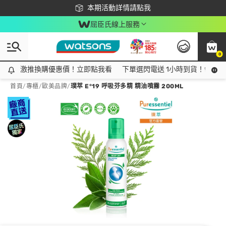
下載app最高回饋$350
本期活動詳情請點我
屈臣氏線上服務
0
激推換購優惠價！立即點我看
激推換購優惠價！立即點我看
下單選閃電送 1小時到貨！領神券
首頁
/
專櫃
/
歐美品牌
/
璞萃 E°19 呼吸芬多精 精油噴霧 200ML