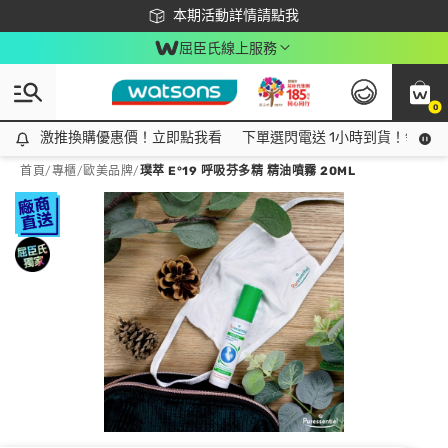
下載app最高回饋$350
本期活動詳情請點我
屈臣氏線上服務
0
激推換購優惠價！立即點我看
激推換購優惠價！立即點我看
下單選閃電送 1小時到貨！領神券
首頁
/
專櫃
/
歐美品牌
/
璞萃 E°19 呼吸芬多精 精油噴霧 20ML