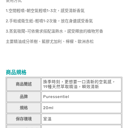
使用方式
1.空間輕噴-朝空氣輕噴1-3次，感受清新香氣
2.手帕或衛生紙-輕噴1-2次後，放在身邊感受香氣
3.蒸氣吸聞-可依需求搭配溫熱水，感受釋放的植物芳香
主要精油成分茶樹、藍膠尤加利、檸檬、歐洲赤松
商品規格
換季時刻，更想要一口清新的空氣感，
商品簡述
19種天然萃取精油，瞬效清新
品牌
Puressentiel
規格
20ml
保存環境
室溫