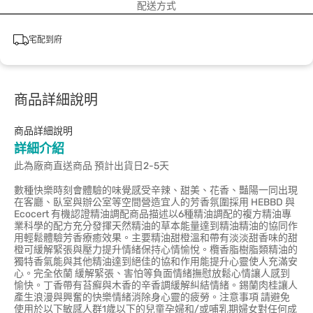
配送方式
宅配到府
商品詳細說明
商品詳細說明
詳細介紹
此為廠商直送商品 預計出貨日2-5天
數種快樂時刻會體驗的味覺感受辛辣、甜美、花香、豔陽一同出現
在客廳、臥室與辦公室等空間營造宜人的芳香氛圍採用 HEBBD 與
Ecocert 有機認證精油調配商品描述以6種精油調配的複方精油專
業科學的配方充分發揮天然精油的草本能量達到精油精油的協同作
用輕鬆體驗芳香療癒效果。主要精油甜橙溫和帶有淡淡甜香味的甜
橙可緩解緊張與壓力提升情緒保持心情愉悅。欖香脂樹脂類精油的
獨特香氣能與其他精油達到絕佳的協和作用能提升心靈使人充滿安
心。完全依蘭 緩解緊張、害怕等負面情緒撫慰放鬆心情讓人感到
愉快。丁香帶有苔癬與木香的辛香調緩解糾結情緒。錫蘭肉桂讓人
產生浪漫與興奮的快樂情緒消除身心靈的疲勞。注意事項 請避免
使用於以下敏感人群1歲以下的兒童孕婦和/或哺乳期婦女對任何成