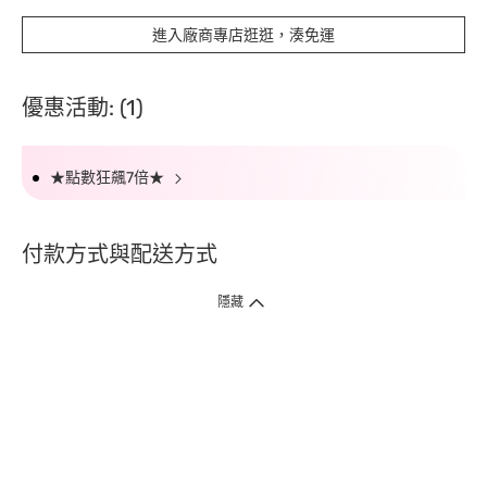
進入廠商專店逛逛，湊免運
優惠活動: (1)
★點數狂飆7倍★
付款方式與配送方式
隱藏