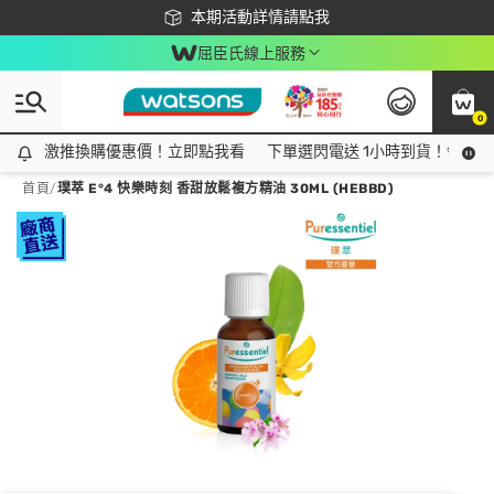
下載app最高回饋$350
本期活動詳情請點我
屈臣氏線上服務
0
激推換購優惠價！立即點我看
激推換購優惠價！立即點我看
下單選閃電送 1小時到貨！領神券
首頁
/
璞萃 E°4 快樂時刻 香甜放鬆複方精油 30ML (HEBBD)