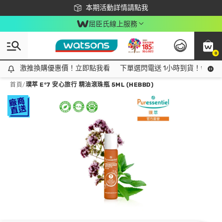
下載app最高回饋$350
本期活動詳情請點我
屈臣氏線上服務
0
激推換購優惠價！立即點我看
激推換購優惠價！立即點我看
下單選閃電送 1小時到貨！領神券
首頁
/
璞萃 E°7 安心旅行 精油滾珠瓶 5ML (HEBBD)