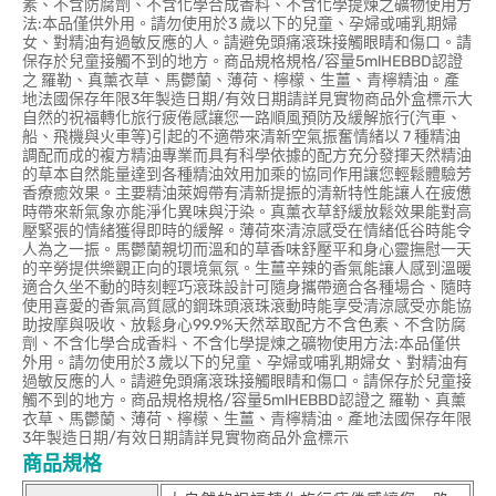
素、不含防腐劑、不含化學合成香料、不含化學提煉之礦物使用方
法:本品僅供外用。請勿使用於3 歲以下的兒童、孕婦或哺乳期婦
女、對精油有過敏反應的人。請避免頭痛滾珠接觸眼睛和傷口。請
保存於兒童接觸不到的地方。商品規格規格/容量5mlHEBBD認證
之 羅勒、真薰衣草、馬鬱蘭、薄荷、檸檬、生薑、青檸精油。產
地法國保存年限3年製造日期/有效日期請詳見實物商品外盒標示大
自然的祝福轉化旅行疲倦感讓您一路順風預防及緩解旅行(汽車、
船、飛機與火車等)引起的不適帶來清新空氣振奮情緒以 7 種精油
調配而成的複方精油專業而具有科學依據的配方充分發揮天然精油
的草本自然能量達到各種精油效用加乘的協同作用讓您輕鬆體驗芳
香療癒效果。主要精油萊姆帶有清新提振的清新特性能讓人在疲憊
時帶來新氣象亦能淨化異味與汙染。真薰衣草舒緩放鬆效果能對高
壓緊張的情緒獲得即時的緩解。薄荷來清涼感受在情緒低谷時能令
人為之一振。馬鬱蘭親切而溫和的草香味舒壓平和身心靈撫慰一天
的辛勞提供樂觀正向的環境氣氛。生薑辛辣的香氣能讓人感到溫暖
適合久坐不動的時刻輕巧滾珠設計可隨身攜帶適合各種場合、隨時
使用喜愛的香氣高質感的鋼珠頭滾珠滾動時能享受清涼感受亦能協
助按摩與吸收、放鬆身心99.9%天然萃取配方不含色素、不含防腐
劑、不含化學合成香料、不含化學提煉之礦物使用方法:本品僅供
外用。請勿使用於3 歲以下的兒童、孕婦或哺乳期婦女、對精油有
過敏反應的人。請避免頭痛滾珠接觸眼睛和傷口。請保存於兒童接
觸不到的地方。商品規格規格/容量5mlHEBBD認證之 羅勒、真薰
衣草、馬鬱蘭、薄荷、檸檬、生薑、青檸精油。產地法國保存年限
3年製造日期/有效日期請詳見實物商品外盒標示
商品規格