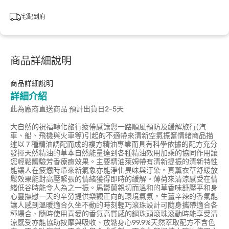
宅配到府
商品詳細說明
商品詳細說明
詳細介紹
此為廠商直送商品 預計出貨日2-5天
大自然的祝福轉化旅行疲倦感讓您一路順風預防及緩解旅行(汽
車、船、飛機與火車等)引起的不適帶來清新空氣振奮情緒商品描
述以 7 種精油調配而成的複方精油專業而具有科學依據的配方充分
發揮天然精油的草本自然能量達到各種精油效用加乘的協同作用讓
您輕鬆體驗芳香療癒效果。主要精油萊姆帶有清新提振的清新特性
能讓人在疲憊時帶來新氣象亦能淨化異味與汙染。真薰衣草舒緩放
鬆效果能對高壓緊張的情緒獲得即時的緩解。薄荷來清涼感受在情
緒低谷時能令人為之一振。馬鬱蘭親切而溫和的草香味舒壓平和身
心靈撫慰一天的辛勞提供樂觀正向的環境氣氛。生薑辛辣的香氣能
讓人感到溫暖適合久坐不動的時刻輕巧滾珠設計可隨身攜帶適合各
種場合、隨時使用喜愛的香氣高質感的鋼珠頭滾珠滾動時能享受清
涼感受亦能協助按摩與吸收、放鬆身心99.9%天然萃取配方不含色