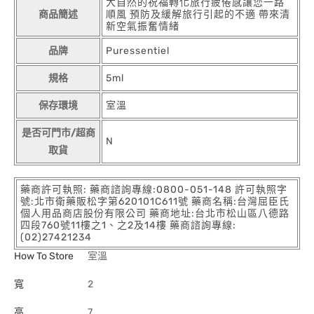
大自然的祝福轉化旅行疲倦感讓您一路
商品簡述
順風 預防及緩解旅行引起的不適 帶來清
新空氣振奮情緒
品牌
Puressentiel
規格
5ml
保存環境
室溫
是否可門市/超商
N
取貨
藥商許可執照: 藥商諮詢專線:0800-051-148 許可執照字
號:北市衛藥販松字第620101C611號 藥商名稱:台灣屈臣氏
個人用品商店股份有限公司 藥商地址:台北市松山區八德路
四段760號11樓之1、之2及14樓 藥商諮詢專線:
(02)27421234
How To Store
室溫
寬
2
高
7