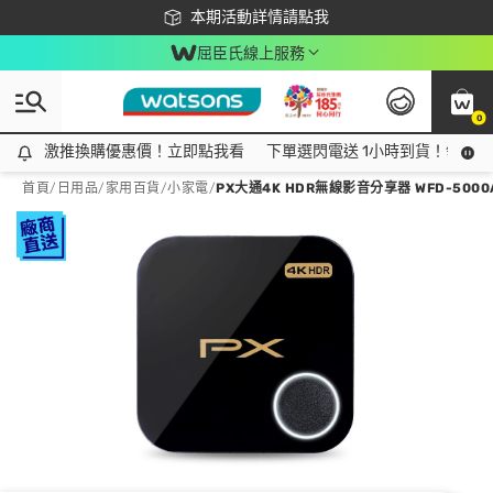
下載app最高回饋$350
本期活動詳情請點我
屈臣氏線上服務
0
激推換購優惠價！立即點我看
激推換購優惠價！立即點我看
下單選閃電送 1小時到貨！領神券
首頁
/
日用品
/
家用百貨
/
小家電
/
PX大通4K HDR無線影音分享器 WFD-5000