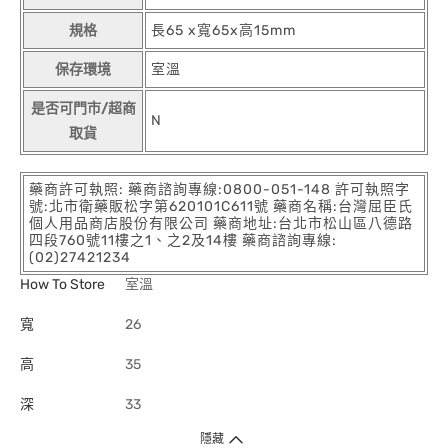
規格
長65 x寬65x高15mm
保存環境
室溫
是否可門市/超商
N
取貨
藥商許可執照: 藥商諮詢專線:0800-051-148 許可執照字
號:北市衛藥販松字第620101C611號 藥商名稱:台灣屈臣氏
個人用品商店股份有限公司 藥商地址:台北市松山區八德路
四段760號11樓之1、之2及14樓 藥商諮詢專線:
(02)27421234
How To Store
室溫
寬
26
高
35
深
33
隱藏