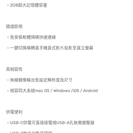
‧2GB超大記憶體容量
隨插即用
‧免安裝軟體掃碼快速連線
‧一鍵切換橫轉直手機直式影片投影至直立螢幕
高相容性
‧無線鏡像輸出免設定解析度及尺寸
‧相容四大系統mac OS / Windows /iOS / Android
供電便利
‧USB-C供電可直接接電視USB-A孔無需變壓器