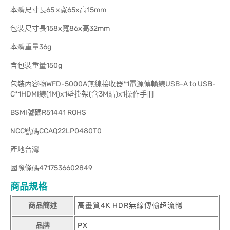
本體尺寸長65 x寬65x高15mm
包裝尺寸長158x寬86x高32mm
本體重量36g
含包裝重量150g
包裝內容物WFD-5000A無線接收器*1電源傳輸線USB-A to USB-
C*1HDMI線(1M)x1壁掛架(含3M貼)x1操作手冊
BSMI號碼R51441 ROHS
NCC號碼CCAQ22LP0480T0
產地台灣
國際條碼4717536602849
商品規格
商品簡述
高畫質4K HDR無線傳輸超流暢
品牌
PX