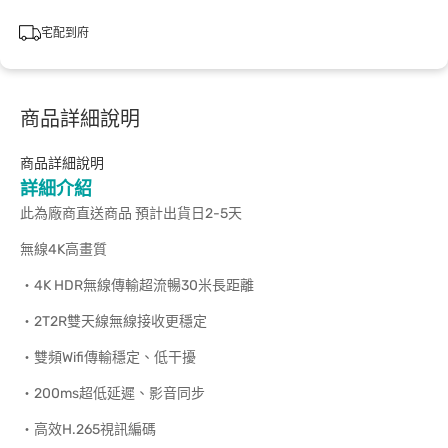
宅配到府
商品詳細說明
商品詳細說明
詳細介紹
此為廠商直送商品 預計出貨日2-5天
無線4K高畫質
‧4K HDR無線傳輸超流暢30米長距離
‧2T2R雙天線無線接收更穩定
‧雙頻Wifi傳輸穩定、低干擾
‧200ms超低延遲、影音同步
‧高效H.265視訊編碼