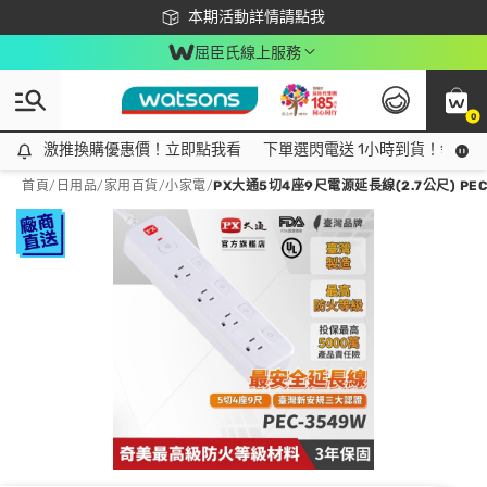
下載app最高回饋$350
本期活動詳情請點我
屈臣氏線上服務
0
激推換購優惠價！立即點我看
激推換購優惠價！立即點我看
下單選閃電送 1小時到貨！領神券
首頁
/
日用品
/
家用百貨
/
小家電
/
PX大通5切4座9尺電源延長線(2.7公尺) PEC