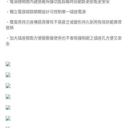
‧電源總開關內建過載保護功能超載時自動斷更節能更安全
‧獨立電源廻路開關設計可控制單一插座電源
‧雙面夾持刃座構造高導性不易疲乏或變形持久耐用有效防範異常
發熱
‧加大插座間距方便變壓器使用也不會阻擋相鄰之插座孔方便又安
全