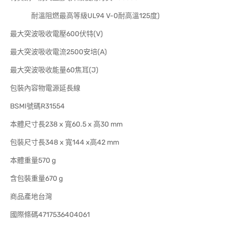
耐溫阻燃最高等級UL94 V-0耐高溫125度)
最大突波吸收電壓600伏特(V)
最大突波吸收電流2500安培(A)
最大突波吸收能量60焦耳(J)
包裝內容物電源延長線
BSMI號碼R31554
本體尺寸長238 x 寬60.5 x 高30 mm
包裝尺寸長348 x 寬144 x高42 mm
本體重量570 g
含包裝重量670 g
商品產地台灣
國際條碼4717536404061