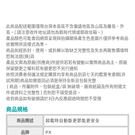
此商品配送範圍僅限台灣本島區不含偏遠地區及山區及離島、外
島。( 請注意收件地址請勿為郵局代領或郵政信箱。)
產品顏色可能會因網頁呈現與拍攝關係產生色差圖片僅供參考商品
依實際供貨樣式為準。
商品如經拆封、使用、或拆解以致缺乏完整性及失去再販售價值時
恕無法退(換)貨
產品文案為原廠(供應商)所提供若若有變動以實際商品為主。原廠
保留變更之權利若有變更恕不另行通知
依照消費者保護法規定購買均享有商品到貨七天的鑑賞考慮期(非
試用期)商品如需退回必須是保持全新且包裝完整
( 商品、所屬附件、包裝紙盒/袋 無破壞、廠商紙箱及所有附隨文
件或資料之完整性 ) 否則恕不接受退貨。
收到商品如有破損請於3日內反應超過時間恕不受理
商品規格
商品簡述
超載時自動斷更節能更安全
品牌
PX