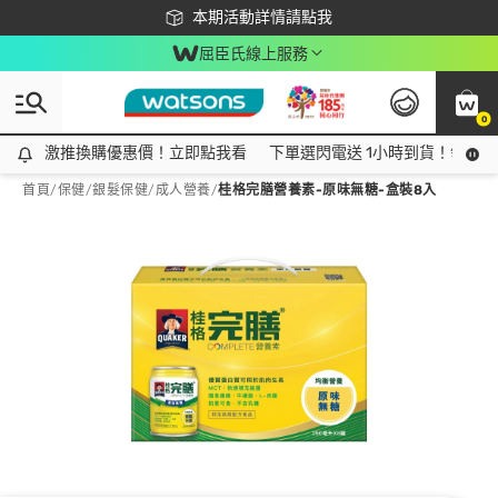
下載app最高回饋$350
本期活動詳情請點我
屈臣氏線上服務
0
激推換購優惠價！立即點我看
激推換購優惠價！立即點我看
下單選閃電送 1小時到貨！領神券
首頁
/
保健
/
銀髮保健
/
成人營養
/
桂格完膳營養素-原味無糖-盒裝8入