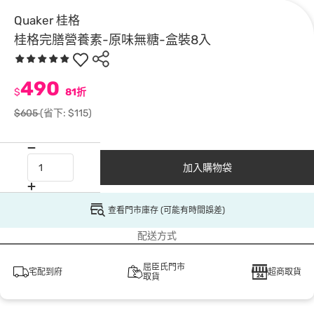
Quaker 桂格
桂格完膳營養素-原味無糖-盒裝8入
490
$
81折
$605
(省下: $115)
加入購物袋
查看門市庫存 (可能有時間誤差)
配送方式
屈臣氏門市
宅配到府
超商取貨
取貨