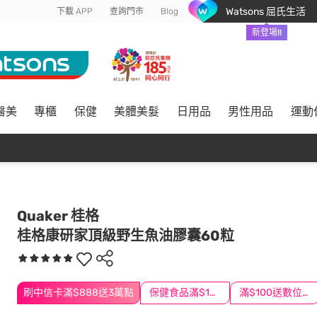
Watsons 屈氏生活
下載 APP
查詢門市
Blog
新登場!!
醫美
專櫃
保健
美體美髮
日用品
男性用品
運動
Quaker 桂格
桂格康研家頂級野生魚油膠囊60粒
刷中信卡滿$888送3萬點
保健食品滿$1200送$100
滿$100送數位印花