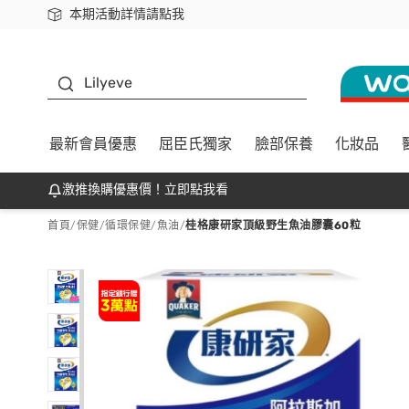
本期活動詳情請點我
下載app最高回饋$350
K beauty
Lilyeve
最新會員優惠
屈臣氏獨家
臉部保養
化妝品
激推換購優惠價！立即點我看
首頁
/
保健
/
循環保健
/
魚油
/
桂格康研家頂級野生魚油膠囊60粒