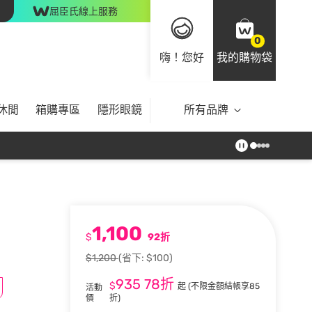
屈臣氏線上服務
0
嗨！您好
我的購物袋
休閒
箱購專區
隱形眼鏡
所有品牌
1,100
$
92折
$1,200
(省下: $100)
935
78折
$
起
(不限金額結帳享85
活動
價
折)