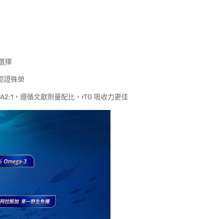
選擇
際認證殊榮
DHA2:1，遵循文獻劑量配比，rTG 吸收力更佳