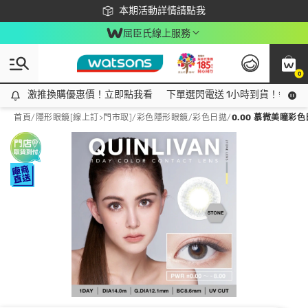
下載app最高回饋$350
本期活動詳情請點我
屈臣氏線上服務
0
激推換購優惠價！立即點我看
激推換購優惠價！立即點我看
下單選閃電送 1小時到貨！領神券
首頁
/
隱形眼鏡[線上訂>門市取]
/
彩色隱形眼鏡
/
彩色日拋
/
0.00 慕微美瞳彩