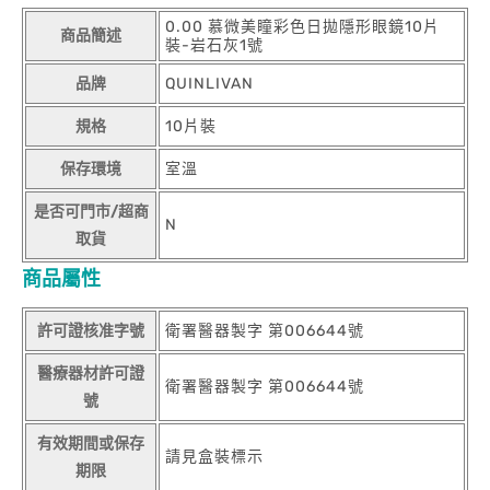
0.00 慕微美瞳彩色日拋隱形眼鏡10片
商品簡述
裝-岩石灰1號
品牌
QUINLIVAN
規格
10片裝
保存環境
室溫
是否可門市/超商
N
取貨
商品屬性
許可證核准字號
衛署醫器製字 第006644號
醫療器材許可證
衛署醫器製字 第006644號
號
有效期間或保存
請見盒裝標示
期限