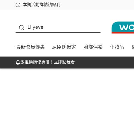
本期活動詳情請點我
下載app最高回饋$350
K beauty
Lilyeve
最新會員優惠
屈臣氏獨家
臉部保養
化妝品
激推換購優惠價！立即點我看