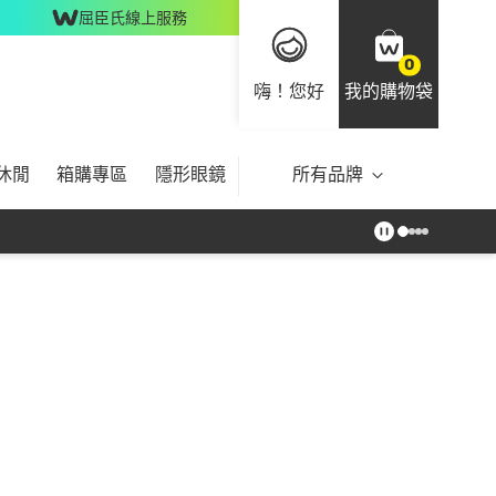
屈臣氏線上服務
0
嗨！您好
我的購物袋
休閒
箱購專區
隱形眼鏡
所有品牌