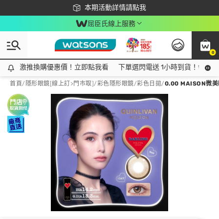
下載app最高回饋$350
本期活動詳情請點我
屈臣氏線上服務
0
激推換購優惠價！立即點我看
激推換購優惠價！立即點我看
下單選閃電送 1小時到貨！領神券
首頁
/
隱形眼鏡[線上訂>門市取]
/
彩色隱形眼鏡
/
彩色日拋
/
0.00 MAISO