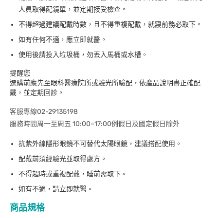
人員取得配鏡單，並定期接受檢查。
不得超過建議配戴時數，且不得重複配戴，就寢前務必取下。
如有任何不適，應立即就醫。
使用後請投入垃圾桶，勿丟入馬桶或水槽。
提醒您
選購前應先至眼科醫療院所或驗光所驗配，依產品說明書正確配
戴，並定期回診。
客服專線02-29135198
服務時間周一至周五 10:00~17:00例假日及國定假日除外
抗紫外線隱形眼鏡不可替代太陽眼鏡，建議搭配使用。
配戴前須經驗光並取得處方。
不得超時或重複配戴，睡前需取下。
如有不適，請立即就醫。
商品規格