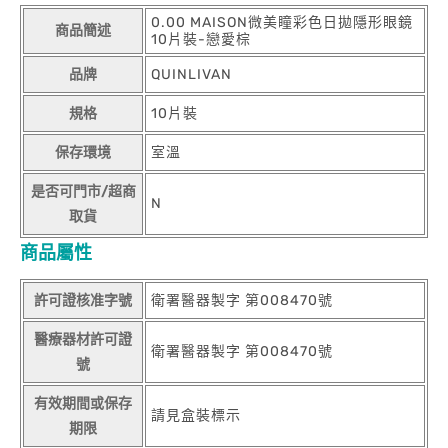
0.00 MAISON微美瞳彩色日拋隱形眼鏡
商品簡述
10片裝-戀愛棕
品牌
QUINLIVAN
規格
10片裝
保存環境
室溫
是否可門市/超商
N
取貨
商品屬性
許可證核准字號
衛署醫器製字 第008470號
醫療器材許可證
衛署醫器製字 第008470號
號
有效期間或保存
請見盒裝標示
期限