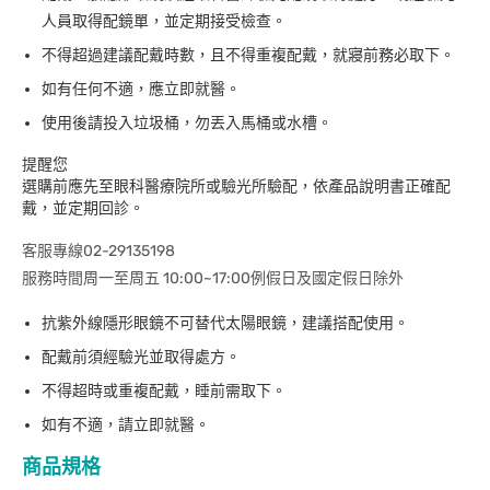
人員取得配鏡單，並定期接受檢查。
不得超過建議配戴時數，且不得重複配戴，就寢前務必取下。
如有任何不適，應立即就醫。
使用後請投入垃圾桶，勿丟入馬桶或水槽。
提醒您
選購前應先至眼科醫療院所或驗光所驗配，依產品說明書正確配
戴，並定期回診。
客服專線02-29135198
服務時間周一至周五 10:00~17:00例假日及國定假日除外
抗紫外線隱形眼鏡不可替代太陽眼鏡，建議搭配使用。
配戴前須經驗光並取得處方。
不得超時或重複配戴，睡前需取下。
如有不適，請立即就醫。
商品規格