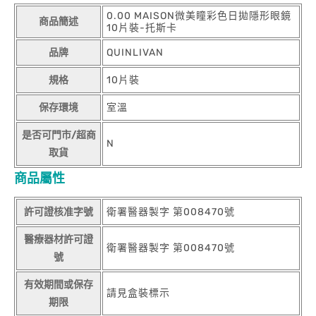
0.00 MAISON微美瞳彩色日拋隱形眼鏡
商品簡述
10片裝-托斯卡
品牌
QUINLIVAN
規格
10片裝
保存環境
室溫
是否可門市/超商
N
取貨
商品屬性
許可證核准字號
衛署醫器製字 第008470號
醫療器材許可證
衛署醫器製字 第008470號
號
有效期間或保存
請見盒裝標示
期限