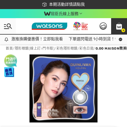
下載app最高回饋$350
本期活動詳情請點我
屈臣氏線上服務
0
激推換購優惠價！立即點我看
激推換購優惠價！立即點我看
下單選閃電送 1小時到貨！領神券
首頁
/
隱形眼鏡[線上訂>門市取]
/
彩色隱形眼鏡
/
彩色日拋
/
0.00 MAISO