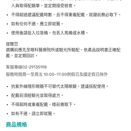
人員取得配鏡單，並定期接受檢查。
不得超過建議配戴時數，且不得重複配戴，就寢前務必取下。
如有任何不適，應立即就醫。
使用後請投入垃圾桶，勿丟入馬桶或水槽。
提醒您
選購前應先至眼科醫療院所或驗光所驗配，依產品說明書正確配
戴，並定期回診。
客服專線02-29135198
服務時間周一至周五 10:00~17:00例假日及國定假日除外
抗紫外線隱形眼鏡不可替代太陽眼鏡，建議搭配使用。
配戴前須經驗光並取得處方。
不得超時或重複配戴，睡前需取下。
如有不適，請立即就醫。
商品規格