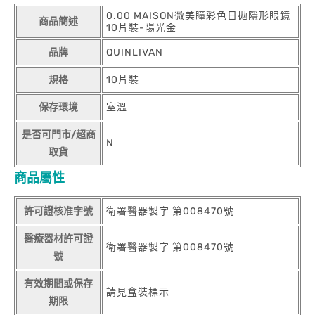
0.00 MAISON微美瞳彩色日拋隱形眼鏡
商品簡述
10片裝-陽光金
品牌
QUINLIVAN
規格
10片裝
保存環境
室溫
是否可門市/超商
N
取貨
商品屬性
許可證核准字號
衛署醫器製字 第008470號
醫療器材許可證
衛署醫器製字 第008470號
號
有效期間或保存
請見盒裝標示
期限