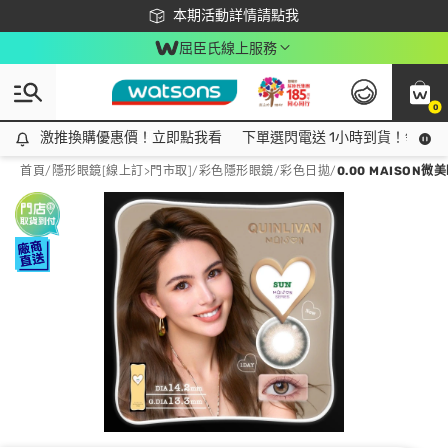
下載app最高回饋$350
本期活動詳情請點我
屈臣氏線上服務
0
激推換購優惠價！立即點我看
激推換購優惠價！立即點我看
下單選閃電送 1小時到貨！領神券
首頁
/
隱形眼鏡[線上訂>門市取]
/
彩色隱形眼鏡
/
彩色日拋
/
0.00 MAISO