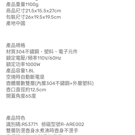
產品重量1100g
商品尺寸21.5x15.5x27cm
包裝尺寸26x19.5x19.5cm
產地中國
產品規格
材質304不鏽鋼、塑料、電子元件
額定電壓/頻率110V/60Hz
額定功率1000W
產品容量1.8L
空燒時自動斷電是
壺體層數雙層(內層304不鏽鋼+外層塑料)
壺口直徑約12.5cm
開蓋角度65度
產品特色
識別碼:R53771 檢磁型號R-ARE002
雙層防燙壺身水煮沸時壺身不燙手