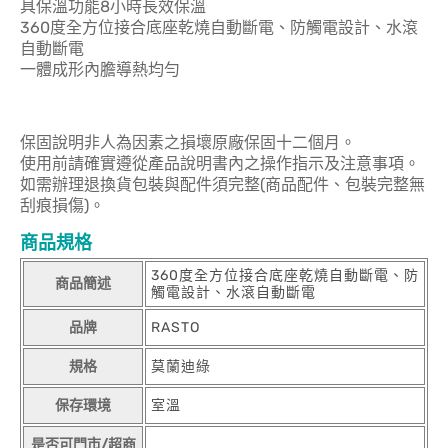
具保溫功能8小時長效保溫
360度全方位接合底座乾燒自動斷電、防觸電設計、水滾
自動斷電
一體成形內膽導熱均勻
保固說明非人為因素之損壞原廠保固十二個月。
使用前請確實遵從產品說明書內之操作指示及注意事項。
如需辦理退換貨包裝與配件須完整(商品配件、包裝完整無
刮痕損傷)。
商品規格
360度全方位接合底座乾燒自動斷電、防
商品簡述
觸電設計、水滾自動斷電
品牌
RASTO
規格
莫蘭迪綠
保存環境
室溫
是否可門市/超商