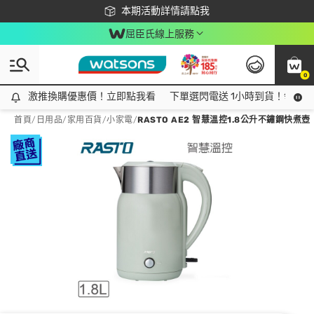
下載app最高回饋$350
本期活動詳情請點我
屈臣氏線上服務
0
激推換購優惠價！立即點我看
激推換購優惠價！立即點我看
下單選閃電送 1小時到貨！領神券
首頁
/
日用品
/
家用百貨
/
小家電
/
RASTO AE2 智慧溫控1.8公升不鏽鋼快煮壺