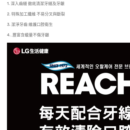
1. 深入齒縫 徹底清潔牙縫及牙齦
2. 特殊加工纖維 不易分叉與斷裂
3. 潔淨牙齒 維護口腔衛生
4. ,豐富含蠟量不傷牙齦