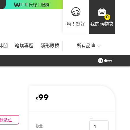
屈臣氏線上服務
0
嗨！您好
我的購物袋
休閒
箱購專區
隱形眼鏡
所有品牌
99
$
滿$100送數位印花
數量