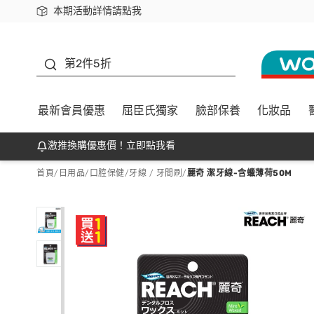
本期活動詳情請點我
下載app最高回饋$350
善存
第2件5折
最新會員優惠
屈臣氏獨家
臉部保養
化妝品
激推換購優惠價！立即點我看
首頁
/
日用品
/
口腔保健
/
牙線 / 牙間刷
/
麗奇 潔牙線-含蠟薄荷50M