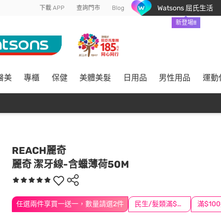
Watsons 屈氏生活
下載 APP
查詢門市
Blog
新登場!!
醫美
專櫃
保健
美體美髮
日用品
男性用品
運動
REACH麗奇
麗奇 潔牙線-含蠟薄荷50M
任選兩件享買一送一，數量請選2件
民生/髮類滿$388送舒潔冰巾