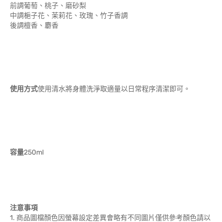
前調葡萄、桃子、磨砂梨
中調梔子花、茉莉花、玫瑰、竹子香調
後調檀香、麝香
使用方式
使用清水將身體洗淨取適量以日常程序清潔即可。
容量
250ml
注意事項
1. 商品圖檔顏色因螢幕設定差異會略有不同圖片僅供參考顏色請以