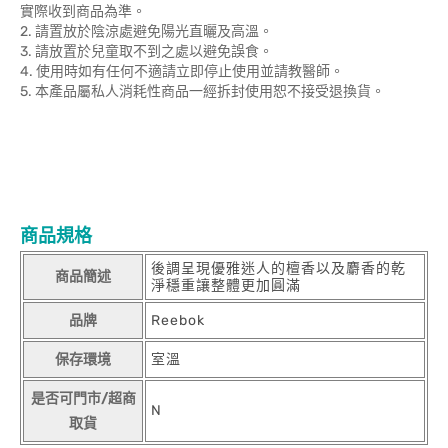
實際收到商品為準。
2. 請置放於陰涼處避免陽光直曬及高溫。
3. 請放置於兒童取不到之處以避免誤食。
4. 使用時如有任何不適請立即停止使用並請教醫師。
5. 本產品屬私人消耗性商品一經拆封使用恕不接受退換貨。
商品規格
後調呈現優雅迷人的檀香以及麝香的乾
商品簡述
淨穩重讓整體更加圓滿
品牌
Reebok
保存環境
室溫
是否可門市/超商
N
取貨