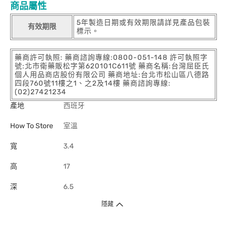
商品屬性
5年製造日期或有效期限請詳見產品包裝
有效期限
標示。
藥商許可執照: 藥商諮詢專線:0800-051-148 許可執照字
號:北市衛藥販松字第620101C611號 藥商名稱:台灣屈臣氏
個人用品商店股份有限公司 藥商地址:台北市松山區八德路
四段760號11樓之1、之2及14樓 藥商諮詢專線:
(02)27421234
產地
西班牙
How To Store
室溫
寬
3.4
高
17
深
6.5
隱藏