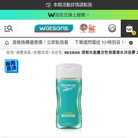
下載app最高回饋$350
本期活動詳情請點我
屈臣氏線上服務
0
激推換購優惠價！立即點我看
激推換購優惠價！立即點我看
下單選閃電送 1小時到貨！領神券
首頁
/
美體美髮
/
身體清潔
/
沐浴乳
/
REEBOK 清新水能量女性保濕香水沐浴膠 2