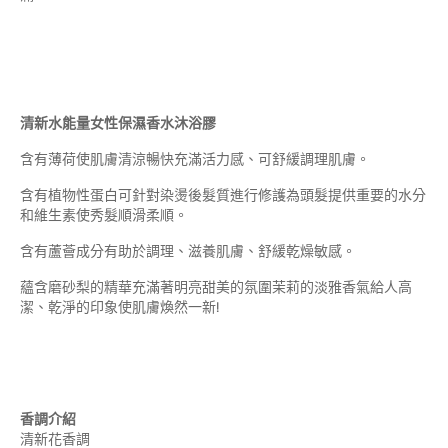
清新水能量女性保濕香水沐浴膠
含有薄荷使肌膚清涼暢快充滿活力感、可舒緩調理肌膚。
含有植物性蛋白可針對染燙後髮質進行修護為頭髮提供重要的水分
和維生素使秀髮順滑柔順。
含有蘆薈成分有助於調理、滋養肌膚、舒緩乾燥敏感。
蘊含磨砂梨的精華充滿著明亮甜美的氛圍茉莉的淡雅香氣給人高
潔、乾淨的印象使肌膚煥然一新!
香調介紹
清新花香調