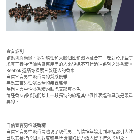
宣言系列
該系列將精緻、多功能性和大膽個性和諧地融合在一起對於那些尋
求真正獨特但價格實惠產品的人來說絕不可錯過這系列之淡香精。
Reebok 邀請你探索三款迷人的香水
自信宣言男性淡香精的質感優雅
無畏宣言男性淡香精的無畏能量
時尚宣言中性淡香精的臥虎藏龍真本色
每種香味都帶我們踏上一段獨特的旅程其中個性表達和真我是最重
要的。
自信宣言男性淡香精
自信宣言男性淡香精體現了現代男士的精神無論走到哪裡都引人注
目以其獨特的個人態度和無所畏懼的動力給人留下持久的印象。