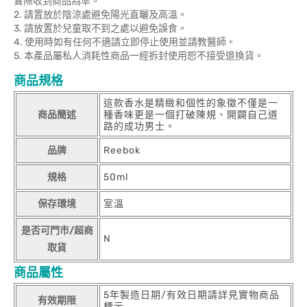
實際收到商品為準。
2. 請置放於陰涼處避免陽光直曬及高溫。
3. 請放置於兒童取不到之處以避免誤食。
4. 使用時如有任何不適請立即停止使用並請教醫師。
5. 本產品屬私人消耗性商品一經拆封使用恕不接受退換貨。
商品規格
這款香水是精緻和個性的象徵不僅是一
商品簡述
種香味更是一個打破陳規、開闢自己道
路的成功男士。
品牌
Reebok
規格
50ml
保存環境
室溫
是否可門市/超商
N
取貨
商品屬性
5年製造日期/有效日期請詳見實物商品
有效期限
標示