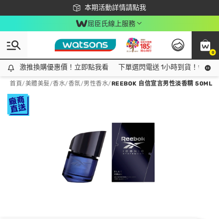
下載app最高回饋$350
本期活動詳情請點我
屈臣氏線上服務
0
激推換購優惠價！立即點我看
激推換購優惠價！立即點我看
下單選閃電送 1小時到貨！領神券
首頁
/
美體美髮
/
香水/香氛
/
男性香水
/
REEBOK 自信宣言男性淡香精 50ML