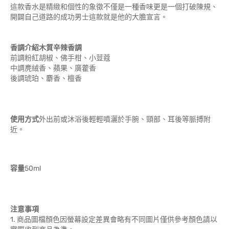
這款香水是精緻和個性的象徵不僅是一種香味更是一個打破陳規、
開闢自己道路的成功男士這款就是他的大膽宣言。
香調介紹
木質辛辣香調
前調粉紅胡椒、佛手柑、小荳蔻
中調麂絨香、蘋果、廣藿香
後調琥珀、麝香、檀香
使用方式
外出前或沐浴後輕輕噴灑於手腕、頸部、耳後等脈搏附
近。
容量
50ml
注意事項
1. 商品圖檔顏色因螢幕設定差異會略有不同圖片僅供參考顏色請以