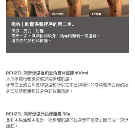
REUZEL 刺青保濕溫和去角質沐浴膠 100ml
木瓜提取物和蘆薈能舒緩調理肌膚。
比市面上的去角質膠更溫和所以它不會損壞你的膚色和漂白你的紋
身使肌膚健康和紋身色彩鮮豔亮麗。
REUZEL 刺青保濕亮色修護膏 35g
含乳木果油和木瓜是一種調理肌膚的紋身膏在肌膚之間形成一道保
護膜。