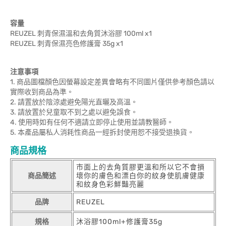
容量
REUZEL 刺青保濕溫和去角質沐浴膠 100ml x1
REUZEL 刺青保濕亮色修護膏 35g x1
注意事項
1. 商品圖檔顏色因螢幕設定差異會略有不同圖片僅供參考顏色請以
實際收到商品為準。
2. 請置放於陰涼處避免陽光直曬及高溫。
3. 請放置於兒童取不到之處以避免誤食。
4. 使用時如有任何不適請立即停止使用並請教醫師。
5. 本產品屬私人消耗性商品一經拆封使用恕不接受退換貨。
商品規格
市面上的去角質膠更溫和所以它不會損
商品簡述
壞你的膚色和漂白你的紋身使肌膚健康
和紋身色彩鮮豔亮麗
品牌
REUZEL
規格
沐浴膠100ml+修護膏35g