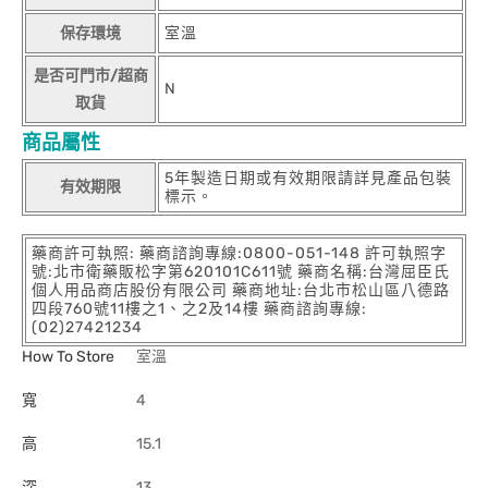
保存環境
室溫
是否可門市/超商
N
取貨
商品屬性
5年製造日期或有效期限請詳見產品包裝
有效期限
標示。
藥商許可執照: 藥商諮詢專線:0800-051-148 許可執照字
號:北市衛藥販松字第620101C611號 藥商名稱:台灣屈臣氏
個人用品商店股份有限公司 藥商地址:台北市松山區八德路
四段760號11樓之1、之2及14樓 藥商諮詢專線:
(02)27421234
How To Store
室溫
寬
4
高
15.1
深
13