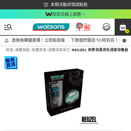
下載app最高回饋$350
本期活動詳情請點我
屈臣氏線上服務
0
激推換購優惠價！立即點我看
激推換購優惠價！立即點我看
下單選閃電送 1小時到貨！領神券
首頁
/
美體美髮
/
身體清潔
/
身體清潔其它
/
REUZEL 刺青保濕亮色清潔保養組