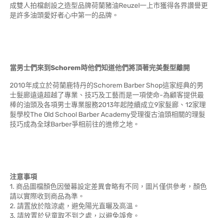
成雙人拍檔創設之造型品牌荷蘭豬油Reuzel一上市獲得各界讚譽更
是許多油頭愛好者心中第一的品牌。
當男士們來到
Schorem
時他們知道他們將頂著完美髮型離開
2010年成立於荷蘭鹿特丹的Schorem Barber Shop這家經典的男
士髮廊遠遠超越了專業、技巧及工藝而是一項使命-為顧客提供最
棒的油頭及各項男士專業服務2013年起陸續成立9家髮廊、12家理
髮學校The Old School Barber Academy受理復古油頭相關的理髮
技巧成為全球Barber爭相前往的進修之地。
注意事項
1. 商品圖檔顏色因螢幕設定差異會略有不同，圖片僅供參考，顏色
請以實際收到商品為準。
2. 請置放於陰涼處，避免陽光直曬及高溫。
3. 請放置於兒童取不到之處，以避免誤食。