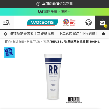
下載app最高回饋$350
本期活動詳情請點我
屈臣氏線上服務
0
激推換購優惠價！立即點我看
激推換購優惠價！立即點我看
下單選閃電送 1小時到貨！領神券
首頁
/
臉部保養
/
保養
/
乳液 / 乳霜
/
REUZEL 明星速效保濕乳霜 100ML