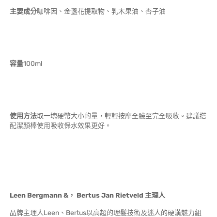
主要成分
咖啡因、金盞花提取物、乳木果油、杏子油
容量
100ml
使用方法
取一塊硬幣大小的量，輕輕按摩全臉至完全吸收。建議搭
配潔顏棒使用吸收保水效果更好。
Leen Bergmann &， Bertus Jan Rietveld
主理人
品牌主理人Leen、Bertus以高超的理髮技術及迷人的硬漢魅力組