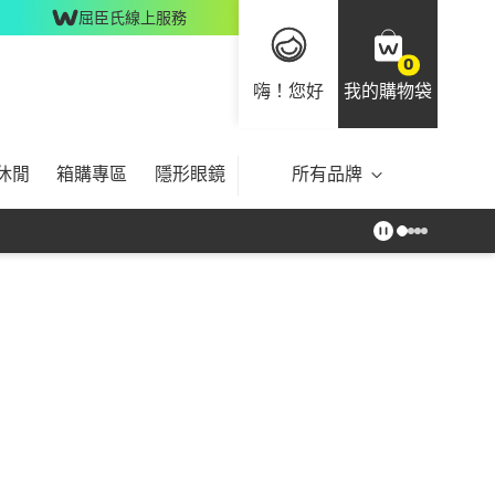
屈臣氏線上服務
0
嗨！您好
我的購物袋
休閒
箱購專區
隱形眼鏡
所有品牌