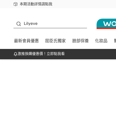
本期活動詳情請點我
下載app最高回饋$350
K beauty
Lilyeve
最新會員優惠
屈臣氏獨家
臉部保養
化妝品
激推換購優惠價！立即點我看