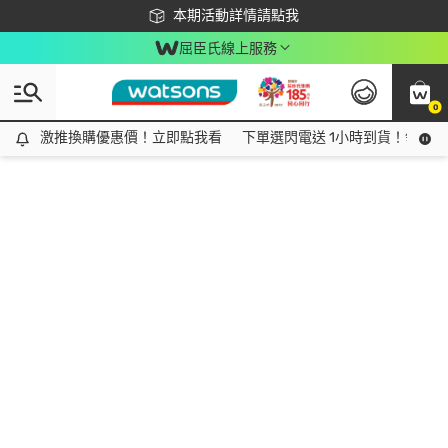
下載app最高回饋$350
本期活動詳情請點我
屈臣氏線上服務
0
激推換購優惠價！立即點我看
激推換購優惠價！立即點我看
下單選閃電送 1小時到貨！領神券