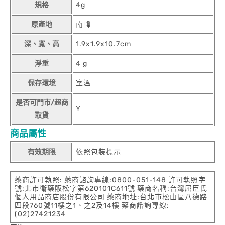
規格
4g
原產地
南韓
深、寬、高
1.9x1.9x10.7cm
淨重
4 g
保存環境
室溫
是否可門市/超商
Y
取貨
商品屬性
有效期限
依照包裝標示
藥商許可執照: 藥商諮詢專線:0800-051-148 許可執照字
號:北市衛藥販松字第620101C611號 藥商名稱:台灣屈臣氏
個人用品商店股份有限公司 藥商地址:台北市松山區八德路
四段760號11樓之1、之2及14樓 藥商諮詢專線:
(02)27421234