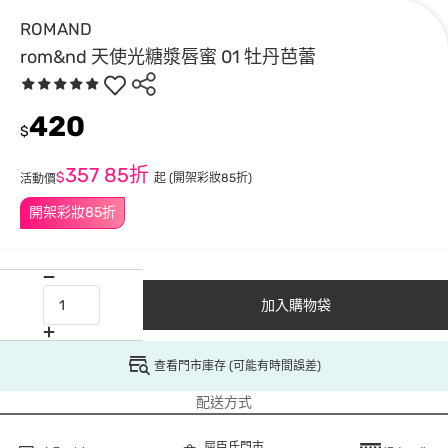
ROMAND
rom&nd 天使光糖漿唇蜜 01 牡丹芭蕾
420
$
357
85折
$
起
(開架彩妝85折)
活動價
開架彩妝85折
加入購物袋
查看門市庫存 (可能有時間誤差)
配送方式
屈臣氏門市