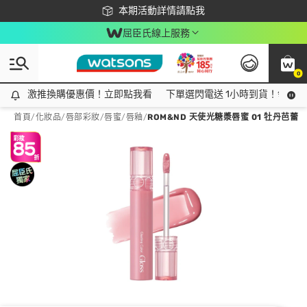
下載app最高回饋$350
本期活動詳情請點我
屈臣氏線上服務
0
激推換購優惠價！立即點我看
激推換購優惠價！立即點我看
下單選閃電送 1小時到貨！領神券
首頁
/
化妝品
/
唇部彩妝
/
唇蜜/唇釉
/
ROM&ND 天使光糖漿唇蜜 01 牡丹芭蕾