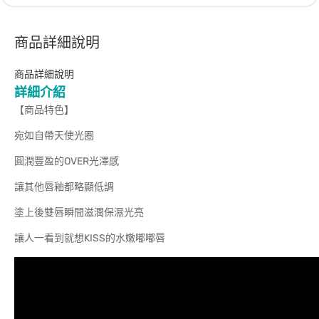
商品詳細說明
商品詳細說明
詳細介紹
【商品特色】
宛如自帶天使光圈
圓潤豐盈的OVER光澤感
讓其他唇釉都略顯低調
塗上後雙唇瞬間滋潤保濕光亮
讓人一看到就想KISS的水嫩嘟嘟唇