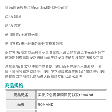
貨源:原廠授權台灣rom&nd總代理公司貨
產地: 韓國
劑型: 液狀
適用膚質: 全膚質適用
使用方式: 由內側向外輕輕塗抹於唇部
保存方法: 請將商品放置室溫陰涼處以避免變質避免陽光直射保持
乾燥開封後請關妥以防細菌孳生請妥善收納於孩童無法觸及之處
注意事項: 化妝品使用中或者使用後因直射光線而出現紅點、腫
脹、發癢等異常時請停止使用並立即尋求專業醫師諮詢請避免使用
於有傷口之部位若商品進入眼睛請立即以清水清洗
商品規格
商品簡述
美妝控必備韓國國民彩妝rom&nd
品牌
ROMAND