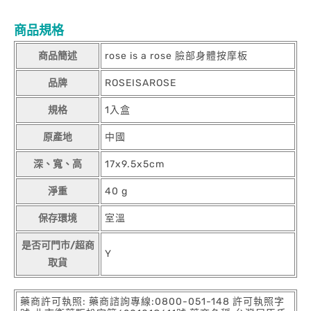
搭配精油 超舒服!
商品規格
商品簡述
rose is a rose 臉部身體按摩板
品牌
ROSEISAROSE
規格
1入盒
原產地
中國
深、寬、高
17x9.5x5cm
淨重
40 g
保存環境
室溫
是否可門市/超商
Y
取貨
藥商許可執照: 藥商諮詢專線:0800-051-148 許可執照字