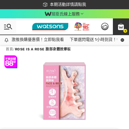
下載app最高回饋$350
本期活動詳情請點我
屈臣氏線上服務
0
激推換購優惠價！立即點我看
激推換購優惠價！立即點我看
下單選閃電送 1小時到貨！領神券
首頁
/
ROSE IS A ROSE 臉部身體按摩板